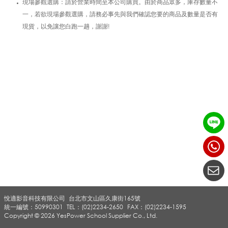
現場參觀選購：請於營業時間至本公司購買。由於商品眾多，庫存數量不
一，若欲現場參觀選購，請務必事先與我們確認您要的商品及數量是否有
現貨，以免讓您白跑一趟，謝謝!
悅適影音科技有限公司
台北市文山區久康街165號
統一編號：50990301
TEL：(02)2234-2650
FAX：(02)2234-1595
Copyright © 2026 YesPower School Supplier Co., Ltd.