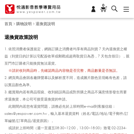
0
首頁
購物說明
退換貨說明
退換貨政策說明
1. 依照消費者保護規定，網路訂購之消費者均享有商品到貨 7 天內退換貨之權
益（到貨日的計算以宅配簽收單或郵戳或超商取貨日為憑，7 天包含假日），親
至門市訂購者只能換貨無法退貨。
1.
※請於收到商品時，先確認商品內容物是否完整，商品數量是否無誤。
2. 網頁商品會因各廠牌螢幕以及解析度不同，造成圖片顏色呈現略有色差，請
以實品顏色為準。
3. 鑑賞期內若有商品瑕疵、收到錯誤商品或對所購之商品不滿意情形發生而要
求退換貨，本公司可接受退換貨的申請。
1.
此期間內若您有退貨問題，請務必先於上班時間e-mail到客服信箱：
sales@yespower.com.tw，
輸入基本退貨資料（姓名/電話/地址/電子郵件/訂
單編號/訂單商品/退貨原因），
1.
或請於上班時間
（
週一至週五08:30~12:00，13:00~18:00
）
致電 02-2234-