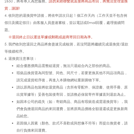
2650，將有專人為您服務。
請勿未經聯繫就直接將商品寄回，將無法受
理
退換
貨，謝謝!
4. 收到您的退換貨申請後，將依申請次日起 1 個工作天內（工作天並不包含例
假日及國定假日）由客服人員盡速審核，並以電話或Email回覆，處理後續問
題。
1.
※
退回終止日以運送單據或郵戳或超商寄回日期為準。
5. 我們收到您退回之商品將會盡速完成檢測，若沒問題將繼續完成退換貨/退款
等後續程序。
6.
退換貨注意事項：
組合優惠價商品需整組退貨，無法只退組合內之部份的商品。
瑕疵品換貨需為同型號、同色、同尺寸，若要更換其他不同品項商品，
請完成退貨程序後，再進入本購物網站重新購物下單。
請以原商品包裝將欲退貨商品（含所有零配件、保證書、使用手冊、原
出貨單據等）妥善包裝後寄回，並請務必保留寄件單據直到退款為止。
如因本公司的疏失（如：寄錯商品、商品有瑕疵造成需退換貨等），我
們會負擔退回商品的來回運費，並將原商品價格全額退還或是更换新商
品給您。
若因個人因素（顏色、款式不喜歡或與想像不符等）而提出換貨者，請
自行負擔來回運費。