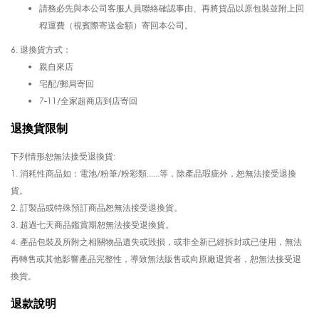
請務必先與本公司客服人員聯絡確認事由、再將貨品以原包裝並附上回
程運費
（
視賓際寄送金額
）
寄回本公司。
6. 退換貨方式：
親自來店
宅配/郵局寄回
7-11/全家超商店到店寄回
退換貨限制
下列情形恕無法接受退換貨:
1. 消耗性商品如：電池/粉筆/粉彩類......等，除產品瑕疵外，恕無法接受退換
貨。
2. 訂製品或特殊預訂商品恕無法接受退換貨。
3. 超過七天商品鑑賞期恕無法接受退換貨。
4. 產品包裝及所附之相關物品遺失或毁損，或非全新已經拆封或已使用，無法
再轉售或其他影響產品完整性，導致無法販售或向原廠退貨者，恕無法接受退
換貨。
退款說明