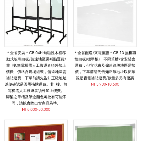
＊全省安裝＊GB-04H 無磁性木框移
＊全省配送/來電優惠＊GB-13 無框磁
動式玻璃白板/偏遠地區需補貼運費/
性白板(標準板) 不附筆槽/含安裝含
非1樓.無電梯需人工搬運者須外加上
運費，但宜花東及偏遠路段地區需加
樓費 價格含現場組裝，偏遠地區需
價，下單前請先告知正確地址以便確
補貼運費，下單前請先告知正確地址
認是否需補貼運費/數量多另有優惠
以便確認是否需補貼運費。非1樓、無
NT.5,900-10,500
電梯需人工搬運者須外加上樓費。
腳架之筆槽及筆盒顏色每批有可能不
同，請以實際出貨商品為準。
NT.8,000-50,000