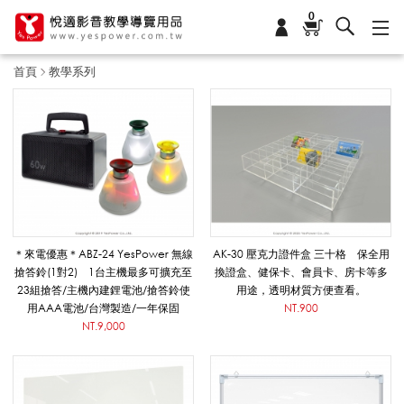
0
首頁
教學系列
教
學
系
＊來電優惠＊ABZ-24 YesPower 無線
AK-30 壓克力證件盒 三十格 保全用
搶答鈴(1對2) 1台主機最多可擴充至
換證盒、健保卡、會員卡、房卡等多
23組搶答/主機內建鋰電池/搶答鈴使
用途，透明材質方便查看。
列
用AAA電池/台灣製造/一年保固
NT.900
NT.9,000
|