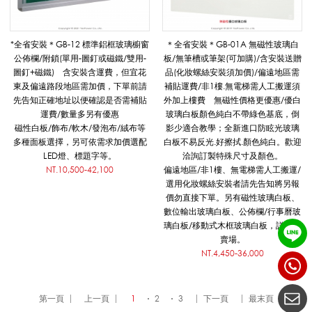
*全省安裝＊GB-12 標準鋁框玻璃櫥窗
＊全省安裝＊GB-01A 無磁性玻璃白
公佈欄/附鎖(單用-圖釘或磁鐵/雙用-
板/無筆槽或筆架(可加購)/含安裝送贈
圖釘+磁鐵) 含安裝含運費，但宜花
品(化妝螺絲安裝須加價)/偏遠地區需
東及偏遠路段地區需加價，下單前請
補貼運費/非1樓.無電梯需人工搬運須
先告知正確地址以便確認是否需補貼
外加上樓費 無磁性價格更優惠/優白
運費/數量多另有優惠
玻璃白板顏色純白不帶綠色基底，倒
磁性白板/飾布/軟木/發泡布/絨布等
影少適合教學；全新進口防眩光玻璃
多種面板選擇，另可依需求加價選配
白板不易反光.好擦拭.顏色純白。歡迎
LED燈、標題字等。
洽詢訂製特殊尺寸及顏色。
NT.10,500-42,100
偏遠地區/非1樓、無電梯需人工搬運/
選用化妝螺絲安裝者請先告知將另報
價勿直接下單。另有磁性玻璃白板、
數位輸出玻璃白板、公佈欄/行事曆玻
璃白板/移動式木框玻璃白板，詳見各
賣場。
NT.4,450-36,000
第一頁
上一頁
1
2
3
下一頁
最末頁