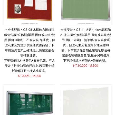
＊全省配送＊GB-08 木框飾布圖釘磁
全省安裝＊GB-11 大尺寸4cm鋁框飾
鐵佈告欄/公佈欄(單用-圖釘或磁鐵/雙
布佈告欄/公佈欄(單用-圖釘或磁鐵/雙
用-圖釘+磁鐵) 不含安裝.免運費，但
用-圖釘+磁鐵) 無筆槽/含安裝含運
宜花東及貨運加價區運費需補貼，下
費，但宜花東及偏遠路段地區需加
單前請先告知正確地址以便確認是否
價，下單前請先告知正確地址以便確
需補貼運費。
認是否需補貼運費/數量多另有優惠
下單請備註木框顏色+飾布色號。不含
下單請備註木框顏色+飾布色號。
安裝 / 附掛勾請自行鎖上.若需事先鎖
NT.10,000-15,300
上請備註要掛橫式或直式。
NT.3,650-12,000