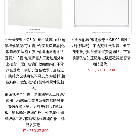
悅
適
＊全省安裝＊GB-01 磁性玻璃白板/無
＊全省配送/來電優惠＊GB-02 磁性白
筆槽或筆架(可加購)/含安裝送贈品(化
板(標準板) 不含安裝.免運費，但宜
妝螺絲安裝須加價)/偏遠地區需補貼
花東及貨運加價區運費需補貼，下單
影
運費/非1樓.無電梯需人工搬運須外加
前請先告知正確地址以便確認是否需
上樓費 優白玻璃白板顏色純白不帶
補貼運費。
綠色基底，倒影少適合教學；全新進
NT.1,160-10,900
音
口防眩光玻璃白板不易反光.好擦拭.顏
色純白。歡迎洽詢訂製特殊尺寸及顏
色。
偏遠地區/非1樓、無電梯需人工搬運/
教
選用化妝螺絲安裝者請先告知將另報
價勿直接下單。另有無磁性玻璃白
板、數位輸出玻璃白板、公佈欄/行事
曆玻璃白板/移動式木框玻璃白板，詳
學
見各賣場。
NT.4,750-37,800