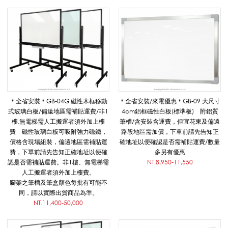
導
覽
用
＊全省安裝＊GB-04G 磁性木框移動
＊全省安裝/來電優惠＊GB-09 大尺寸
式玻璃白板/偏遠地區需補貼運費/非1
4cm鋁框磁性白板(標準板) 附鋁質
品
樓.無電梯需人工搬運者須外加上樓
筆槽/含安裝含運費，但宜花東及偏遠
費 磁性玻璃白板可吸附強力磁鐵，
路段地區需加價，下單前請先告知正
價格含現場組裝，偏遠地區需補貼運
確地址以便確認是否需補貼運費/數量
費，下單前請先告知正確地址以便確
多另有優惠
認是否需補貼運費。非1樓、無電梯需
NT.8,950-11,550
人工搬運者須外加上樓費。
腳架之筆槽及筆盒顏色每批有可能不
同，請以實際出貨商品為準。
NT.11,400-50,000