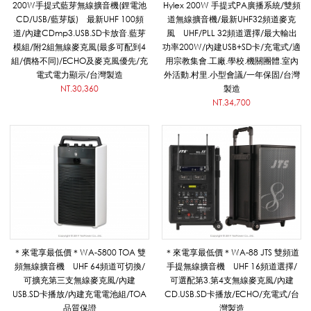
手
200W手提式藍芽無線擴音機(鋰電池
Hylex 200W 手提式PA廣播系統/雙頻
CD/USB/藍芽版) 最新UHF 100頻
道無線擴音機/最新UHF32頻道麥克
道/內建CDmp3.USB.SD卡放音.藍芽
風 UHF/PLL 32頻道選擇/最大輸出
模組/附2組無線麥克風(最多可配到4
功率200W/內建USB+SD卡/充電式/適
提
組/價格不同)/ECHO及麥克風優先/充
用宗教集會.工廠.學校.機關團體.室內
電式電力顯示/台灣製造
外活動.村里.小型會議/一年保固/台灣
NT.30,360
製造
無
NT.34,700
線
擴
音
＊來電享最低價＊WA-5800 TOA 雙
＊來電享最低價＊WA-88 JTS 雙頻道
頻無線擴音機 UHF 64頻道可切換/
手提無線擴音機 UHF 16頻道選擇/
可擴充第三支無線麥克風/內建
可選配第3.第4支無線麥克風/內建
USB.SD卡播放/內建充電電池組/TOA
CD.USB.SD卡播放/ECHO/充電式/台
機
品質保證
灣製造