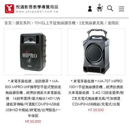
0
首頁
擴音系列
70W以上手提無線擴音機
2支無線麥克風 / 進階款
2
支
無
＊來電享最低價，送防塵罩＊MA-
＊來電享最低價＊MA-707 MIPRO
505 MIPRO UHF攜帶型手提式雙頻道
100W手提無線擴音機，經濟款價差
無線擴音機，經濟款價差大來電最低
大來電最低價 2.4G 12頻道選擇/附
線
價 16頻率選擇/最大輸出145W/內
2支充電式無線麥克風/可加價選
建藍芽傳輸/可選配CDMP3+USB或
CDMP3+USB模組/充電式/台製
USB+SD卡模組/鋰電池/台灣製造/一
NT.35,000
年保固
麥
NT.35,000