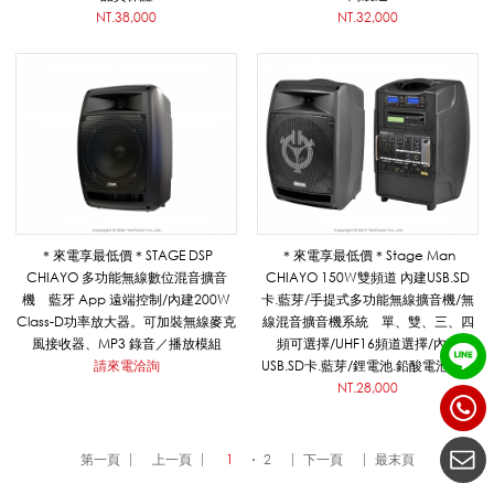
NT.38,000
NT.32,000
_
擴
音
＊來電享最低價＊STAGE DSP
＊來電享最低價＊Stage Man
CHIAYO 多功能無線數位混音擴音
CHIAYO 150W雙頻道 內建USB.SD
系
機 藍牙 App 遠端控制/內建200W
卡.藍芽/手提式多功能無線擴音機/無
Class-D功率放大器。可加裝無線麥克
線混音擴音機系統 單、雙、三、四
風接收器、MP3 錄音／播放模組
頻可選擇/UHF16頻道選擇/內建
請來電洽詢
USB.SD卡.藍芽/鋰電池.鉛酸電池選擇
列
NT.28,000
|
第一頁
上一頁
1
2
下一頁
最末頁