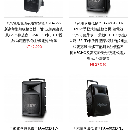
_
＊來電最低價或隨貨好禮＊MA-727
＊來電享最低價＊TA-680iD TEV
7
新豪華型無線擴音機 附2支無線麥克
160W手提式無線擴音機(鋰電池
風/MP3錄放音、USB、SD卡、CD播
USB/SD/藍芽版) 最新UHF 100頻道/
放/內建藍牙模組/鋰電池/台製
內建USB.SD卡放音.藍芽模組/附2組無
0
NT.42,000
線麥克風(最多可配到4組/價格不
同)/ECHO及麥克風優先/充電式電力
顯示/台灣製造
NT.29,040
W
以
上
＊來電享最低價＊TA-680D TEV
＊來電享最低價＊PA-6080DPLB