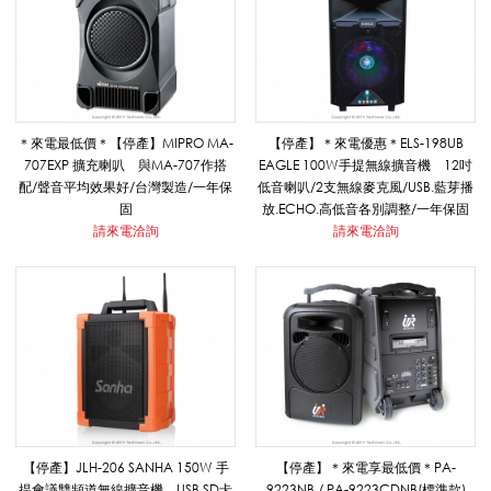
7
0
＊來電最低價＊【停產】MIPRO MA-
【停產】＊來電優惠＊ELS-198UB
707EXP 擴充喇叭 與MA-707作搭
EAGLE 100W手提無線擴音機 12吋
配/聲音平均效果好/台灣製造/一年保
低音喇叭/2支無線麥克風/USB.藍芽播
W
固
放.ECHO.高低音各別調整/一年保固
請來電洽詢
請來電洽詢
以
上
手
【停產】JLH-206 SANHA 150W 手
【停產】＊來電享最低價＊PA-
提會議雙頻道無線擴音機 USB.SD卡
9223NB / PA-9223CDNB(標準款)