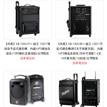
_
擴
音
【停產】KB-100MYW 鐘王 100W雙
【停產】KB-150MBW 鐘王 150W手
頻道手提式擴音機 內建MP3播放及
提式擴音機(附2支手握麥克風) 內建
系
迴音/10吋喇叭音量強勁/台灣製造
MP3播放及迴音/另外可選配1-4支
請來電洽詢
UHF麥克風/16頻道/台灣製造
請來電洽詢
列
|
悅