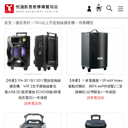
0
首頁
擴音系列
70W以上手提無線擴音機
停產機型
停
產
機
【停產】PA-30 Y&Y 50W雙頻道無線
【停產】＊來電優惠＊SP-669 Hylex
擴音機 VHF 2支手握無線麥克
被動式喇叭 與PA-669作搭配/二音
風/USB.SD.藍芽播放.ECHO功能/鋰電
路喇叭/台灣製造/一年保固
型
池充電式/一年保固
請來電洽詢
請來電洽詢
_