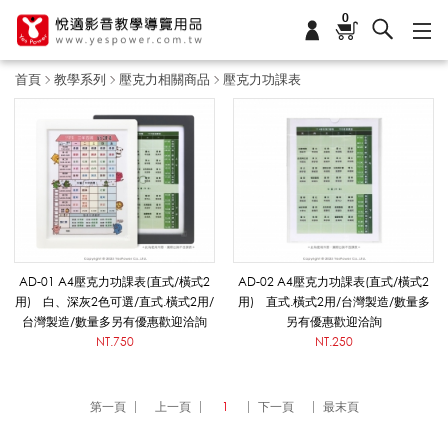
0
首頁
教學系列
壓克力相關商品
壓克力功課表
壓
克
力
AD-01 A4壓克力功課表(直式/橫式2
AD-02 A4壓克力功課表(直式/橫式2
用) 白、深灰2色可選/直式.橫式2用/
用) 直式.橫式2用/台灣製造/數量多
台灣製造/數量多另有優惠歡迎洽詢
另有優惠歡迎洽詢
功
NT.750
NT.250
課
第一頁
上一頁
1
下一頁
最末頁