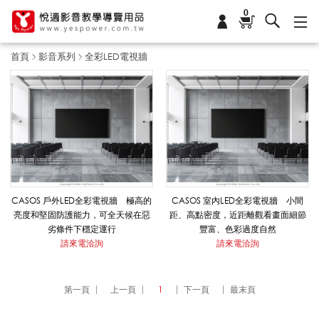
0
首頁
影音系列
全彩LED電視牆
全
彩
L
CASOS 戶外LED全彩電視牆 極高的
CASOS 室內LED全彩電視牆 小間
亮度和堅固防護能力，可全天候在惡
距、高點密度，近距離觀看畫面細節
劣條件下穩定運行
豐富、色彩過度自然
E
請來電洽詢
請來電洽詢
D
第一頁
上一頁
1
下一頁
最末頁