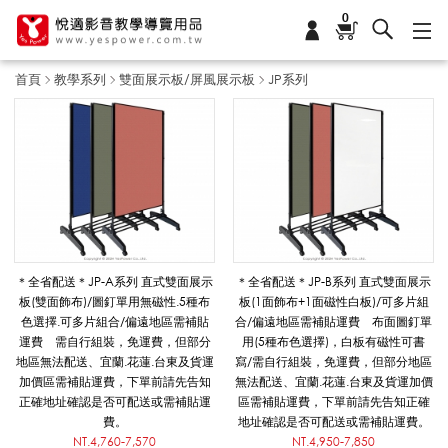
0
首頁
教學系列
雙面展示板/屏風展示板
JP系列
J
P
系
＊全省配送＊JP-A系列 直式雙面展示
＊全省配送＊JP-B系列 直式雙面展示
板(雙面飾布)/圖釘單用無磁性.5種布
板(1面飾布+1面磁性白板)/可多片組
色選擇.可多片組合/偏遠地區需補貼
合/偏遠地區需補貼運費 布面圖釘單
列
運費 需自行組裝，免運費，但部分
用(5種布色選擇)，白板有磁性可書
地區無法配送、宜蘭.花蓮.台東及貨運
寫/需自行組裝，免運費，但部分地區
加價區需補貼運費，下單前請先告知
無法配送、宜蘭.花蓮.台東及貨運加價
正確地址確認是否可配送或需補貼運
區需補貼運費，下單前請先告知正確
_
費。
地址確認是否可配送或需補貼運費。
NT.4,760-7,570
NT.4,950-7,850