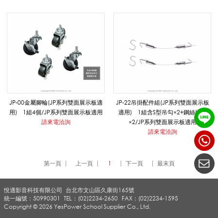
雙
面
展
JP-00金屬腳輪(JP系列雙面展示板適
JP-22吊掛配件組(JP系列雙面展示板
用) 1組4個/JP系列雙面展示板適用
適用) 1組含S型吊勾×2+鋼絲掛勾
示
請來電洽詢
×2/JP系列雙面展示板適用
請來電洽詢
板
第一頁
上一頁
1
下一頁
最末頁
悅適影音科技有限公司
/
台北市文山區久康街165號
統一編號：50990301
TEL：(02)2234-2650
FAX：(02)2234-1595
Copyright © 2026 YesPower School Supplier Co., Ltd.