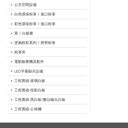
公共空間設備
白色環保粉筆 / 進口粉筆
白
彩色環保粉筆 / 進口粉筆
黑 / 白板擦
板
塗鴉粉彩系列 / 胖胖粉筆
粉筆夾
電動板擦機及配件
_
LED字幕顯示設備
工程實績-玻璃白板
教
工程實績-投影白板
工程實績-黑白板/數位輸出白板
學
工程實績-公佈欄