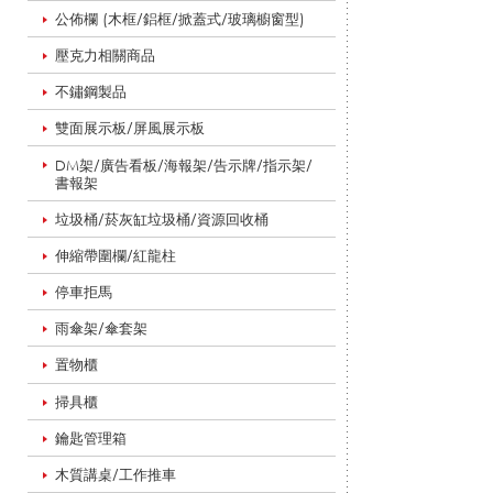
公佈欄 (木框/鋁框/掀蓋式/玻璃櫥窗型)
/
壓克力相關商品
不鏽鋼製品
移
雙面展示板/屏風展示板
DM架/廣告看板/海報架/告示牌/指示架/
書報架
動
垃圾桶/菸灰缸垃圾桶/資源回收桶
伸縮帶圍欄/紅龍柱
停車拒馬
式
雨傘架/傘套架
置物櫃
玻
掃具櫃
鑰匙管理箱
璃
木質講桌/工作推車