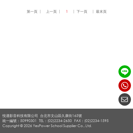
機
第一頁
上一頁
1
下一頁
最末頁
_
H
O
R
悅適影音科技有限公司
台北市文山區久康街165號
A
統一編號：50990301
TEL：(02)2234-2650
FAX：(02)2234-1595
Copyright © 2026 YesPower School Supplier Co., Ltd.