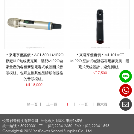
系
列
|
＊來電享優惠價＊ACT-800H MIPRO
＊來電享優惠價＊MT-101ACT
原廠UHF無線麥克風 裝配MIPRO自
MIPRO 壁掛式喊話器專用麥克風 隱
悅
家量產的各種新型電容式或動圈式音
藏式天線設計，避免折斷。
頭模組。也可交換其他品牌類似規格
NT.7,500
的音頭模組。
NT.18,000
適
第一頁
上一頁
1
下一頁
最末頁
影
悅適影音科技有限公司
台北市文山區久康街165號
統一編號：50990301
TEL：(02)2234-2650
FAX：(02)2234-1595
音
Copyright © 2026 YesPower School Supplier Co., Ltd.