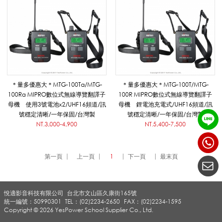
統
_
＊量多優惠大＊MTG-100Ta/MTG-
＊量多優惠大＊MTG-100T/MTG-
M
100Ra MIPRO數位式無線導覽翻譯子
100R MIPRO數位式無線導覽翻譯子
母機 使用3號電池x2/UHF16頻道/訊
母機 鋰電池充電式/UHF16頻道/訊
號穩定清晰/一年保固/台灣製
號穩定清晰/一年保固/台灣製
I
NT.3,000-4,900
NT.5,400-7,500
第一頁
上一頁
1
下一頁
最末頁
P
悅適影音科技有限公司
台北市文山區久康街165號
R
統一編號：50990301
TEL：(02)2234-2650
FAX：(02)2234-1595
Copyright © 2026 YesPower School Supplier Co., Ltd.