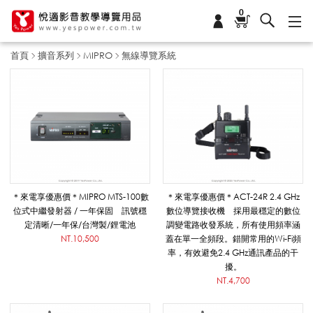
0
首頁
擴音系列
MIPRO
無線導覽系統
無
線
導
＊來電享優惠價＊MIPRO MTS-100數
＊來電享優惠價＊ACT-24R 2.4 GHz
位式中繼發射器 / 一年保固 訊號穩
數位導覽接收機 採用最穩定的數位
定清晰/一年保/台灣製/鋰電池
調變電路收發系統，所有使用頻率涵
覽
NT.10,500
蓋在單一全頻段。錯開常用的Wi-Fi頻
率，有效避免2.4 GHz通訊產品的干
擾。
NT.4,700
系