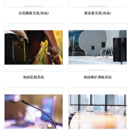
影
合唱團麥克風(有線)
樂器麥克風(有線)
音
教
學
無線監聽系統
無線喇叭傳輸系統
導
覽