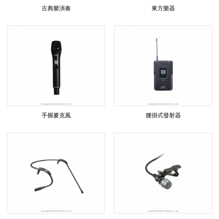
古典樂演奏
東方樂器
手握麥克風
腰掛式發射器