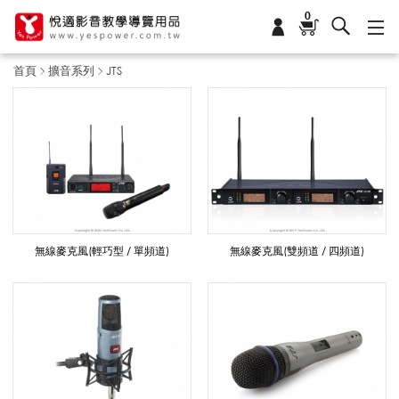
0
首頁
擴音系列
JTS
J
T
S
無線麥克風(輕巧型 / 單頻道)
無線麥克風(雙頻道 / 四頻道)
_
擴