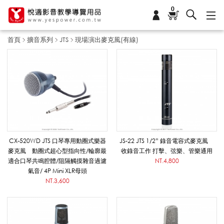
0
首頁
擴音系列
JTS
現場演出麥克風(有線)
現
場
演
CX-520WD JTS 口琴專用動圈式樂器
JS-22 JTS 1/2” 錄音電容式麥克風
麥克風 動圈式超心型指向性/輪廓最
收錄音工作 打擊、弦樂、管樂通用
適合口琴共鳴腔體/阻隔觸摸雜音過濾
NT.4,800
出
氣音/ 4P Mini XLR母頭
NT.3,600
麥