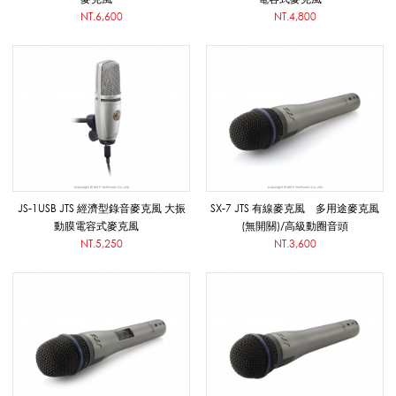
_
NT.6,600
NT.4,800
J
T
S
JS-1USB JTS 經濟型錄音麥克風 大振
SX-7 JTS 有線麥克風 多用途麥克風
動膜電容式麥克風
(無開關)/高級動圈音頭
NT.5,250
NT.3,600
_
擴