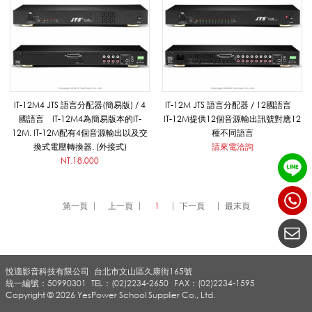
J
T
IT-12M4 JTS 語言分配器(簡易版) / 4
IT-12M JTS 語言分配器 / 12國語言
國語言 IT-12M4為簡易版本的IT-
IT-12M提供12個音源輸出訊號對應12
S
12M. IT-12M配有4個音源輸出以及交
種不同語言
換式電壓轉換器. (外接式)
請來電洽詢
NT.18,000
_
第一頁
上一頁
1
下一頁
最末頁
擴
悅適影音科技有限公司
台北市文山區久康街165號
音
統一編號：50990301
TEL：(02)2234-2650
FAX：(02)2234-1595
Copyright © 2026 YesPower School Supplier Co., Ltd.