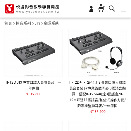
0
首頁
擴音系列
JTS
翻譯系統
翻
譯
系
IT-12D JTS 專業口譯人員譯員台 一
IT-12D+IT-12M4 JTS 專業口譯人員譯
年保固
員台套裝 附專業監聽耳麥 3國語言翻
NT.19,500
譯 搭配IT-12M4可達3國語言/IT-
統
12M可達11國語言/按鍵式操作方便/
附專業監聽耳麥/一年保固
NT.37,500
_