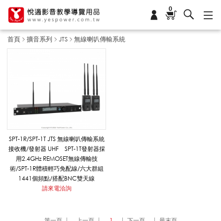
0
首頁
擴音系列
JTS
無線喇叭傳輸系統
無
線
喇
SPT-1R/SPT-1T JTS 無線喇叭傳輸系統
接收機/發射器 UHF SPT-1T發射器採
用2.4GHz REMOSET無線傳輸技
叭
術/SPT-1R體積輕巧免配線/六大群組
1441個頻點/搭配BNC雙天線
請來電洽詢
傳
第一頁
上一頁
1
下一頁
最末頁