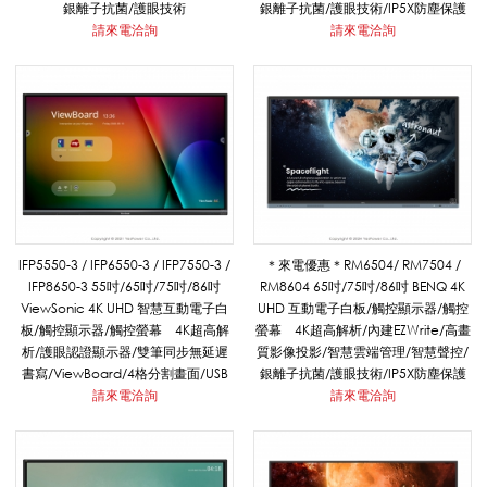
音
銀離子抗菌/護眼技術
銀離子抗菌/護眼技術/IP5X防塵保護
請來電洽詢
請來電洽詢
教
學
導
IFP5550-3 / IFP6550-3 / IFP7550-3 /
＊來電優惠＊RM6504/ RM7504 /
IFP8650-3 55吋/65吋/75吋/86吋
RM8604 65吋/75吋/86吋 BENQ 4K
ViewSonic 4K UHD 智慧互動電子白
UHD 互動電子白板/觸控顯示器/觸控
覽
板/觸控顯示器/觸控螢幕 4K超高解
螢幕 4K超高解析/內建EZWrite/高畫
析/護眼認證顯示器/雙筆同步無延遲
質影像投影/智慧雲端管理/智慧聲控/
書寫/ViewBoard/4格分割畫面/USB
銀離子抗菌/護眼技術/IP5X防塵保護
用
請來電洽詢
請來電洽詢
品