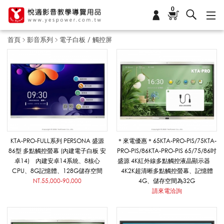
0
首頁
影音系列
電子白板 / 觸控屏
電
子
白
KTA-PRO-FULL系列 PERSONA 盛源
＊來電優惠＊65KTA-PRO-PIS/75KTA-
86型 多點觸控螢幕 (內建電子白板 安
PRO-PIS/86KTA-PRO-PIS 65/75/86吋
卓14) 內建安卓14系統、8核心
盛源 4K紅外線多點觸控液晶顯示器
板
CPU、8G記憶體、128G儲存空間
4K2K超清晰多點觸控螢幕、記憶體
NT.55,000-90,000
4G、儲存空間為32G
請來電洽詢
/