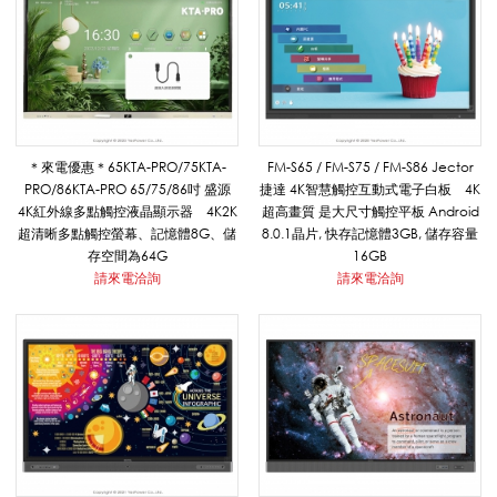
觸
控
＊來電優惠＊65KTA-PRO/75KTA-
FM-S65 / FM-S75 / FM-S86 Jector
PRO/86KTA-PRO 65/75/86吋 盛源
捷達 4K智慧觸控互動式電子白板 4K
屏
4K紅外線多點觸控液晶顯示器 4K2K
超高畫質 是大尺寸觸控平板 Android
超清晰多點觸控螢幕、記憶體8G、儲
8.0.1晶片, 快存記憶體3GB, 儲存容量
存空間為64G
16GB
_
請來電洽詢
請來電洽詢
影
音