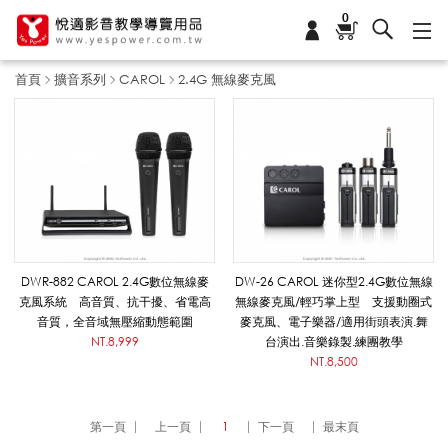
0
首頁
擴音系列
CAROL
2.4G 無線麥克風
2
.
4
DWR-882 CAROL 2.4G數位無線麥
DW-26 CAROL 迷你型2.4G數位無線
克風系統 高音質、抗干擾、省電高
無線麥克風/輕巧掌上型 支援動圈式
音質，全音域無壓縮動態範圍
麥克風、電子樂器/適用街頭表演.舞
G
NT.8,999
台演出.音樂錄製.練團教學
NT.8,500
無
第一頁
上一頁
1
下一頁
最末頁