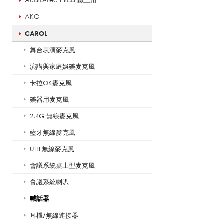
Audio-Technica 鐵三角
AKG
擴
CAROL
舞台表演麥克風
演講與家庭娛樂麥克風
音
卡拉OK麥克風
樂器用麥克風
系
2.4G 無線麥克風
藍牙無線麥克風
列
UHF無線麥克風
會議系統桌上型麥克風
會議系統喇叭
|
喊話器
耳機/無線連接器