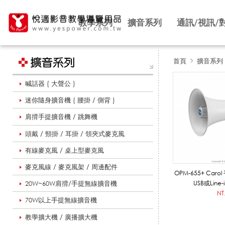
教學系列
擴音系列
通訊/視訊/
首頁
擴音系列
喊話器 ( 大聲公 )
喊
迷你隨身擴音機 ( 腰掛 / 側背 )
肩揹手提擴音機 / 跳舞機
話
頭戴 / 頸掛 / 耳掛 / 領夾式麥克風
有線麥克風 / 桌上型麥克風
器
麥克風線 / 麥克風架 / 周邊配件
OPM-655+ Ca
20W~60W肩揹/手提無線擴音機
USB或Line
NT
70W以上手提無線擴音機
_
教學擴大機 / 廣播擴大機