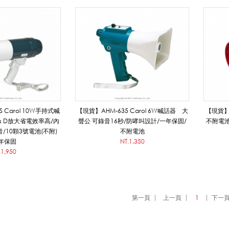
 Carol 10W手持式喊
【現貨】AHM-635 Carol 6W喊話器 大
【現貨】A
ss D放大省電效率高/內
聲公 可錄音16秒/防哮叫設計/一年保固/
不附電池
/10顆3號電池(不附)
不附電池
年保固
NT.1,350
.1,950
第一頁
上一頁
1
下一