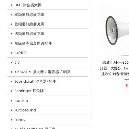
HI-FI 綜合擴大機
C
單頻道無線麥克風
雙頻道無線麥克風
A
四頻道無線麥克風
無線麥克風及周邊配件
MIPRO
R
JTS
【現貨】AHM-655S
話器 大聲公 cla
YAMAHA 擴大機 / 混音器 / 喇叭
建汽笛.哨音.警報音
O
一
Soundcraft 混音器/配件
NT
Behringer 耳朵牌
Mackie
L
Turbosound
Laney
_