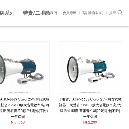
牌系列
特賣/二手品
關於我們
會員專區
購物車
0
搜尋
HM-666S Carol 25W肩背式喊
【現貨】AHM-665S Carol 25W肩背式喊
聲公 class D放大省電效率高/內
話器 大聲公 class D放大省電效率高/內
哨音.警報音/10顆2號電池(不附)
建汽笛.哨音.警報音/10顆2號電池(不附)
一年保固
一年保固
NT.1,950
NT.2,280