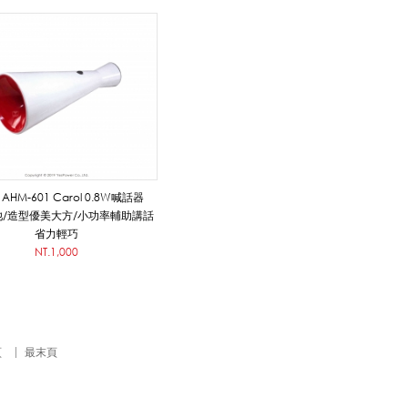
HM-601 Carol 0.8W喊話器
/造型優美大方/小功率輔助講話
省力輕巧
NT.1,000
頁
最末頁