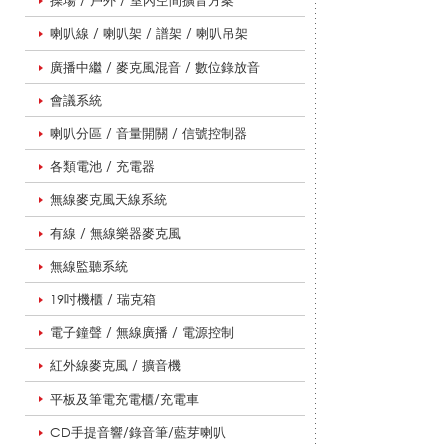
操場 / 戶外 / 室內空間擴音方案
喇叭線 / 喇叭架 / 譜架 / 喇叭吊架
導
廣播中繼 / 麥克風混音 / 數位錄放音
會議系統
覽
喇叭分區 / 音量開關 / 信號控制器
各類電池 / 充電器
用
無線麥克風天線系統
有線 / 無線樂器麥克風
無線監聽系統
品
19吋機櫃 / 瑞克箱
電子鐘聲 / 無線廣播 / 電源控制
紅外線麥克風 / 擴音機
平板及筆電充電櫃/充電車
CD手提音響/錄音筆/藍芽喇叭