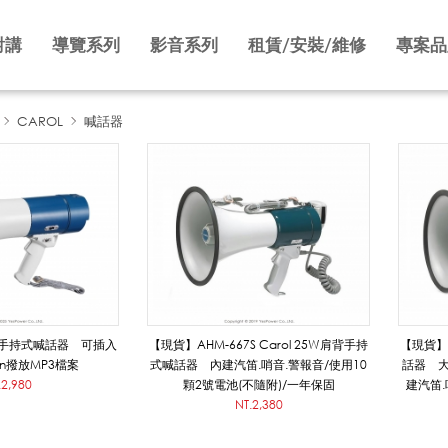
對講
導覽系列
影音系列
租賃/安裝/維修
專案品
CAROL
喊話器
rol 手持式喊話器 可插入
【現貨】AHM-667S Carol 25W肩背手持
【現貨】A
-in撥放MP3檔案
式喊話器 內建汽笛.哨音.警報音/使用10
話器 大
.2,980
顆2號電池(不隨附)/一年保固
建汽笛.
NT.2,380