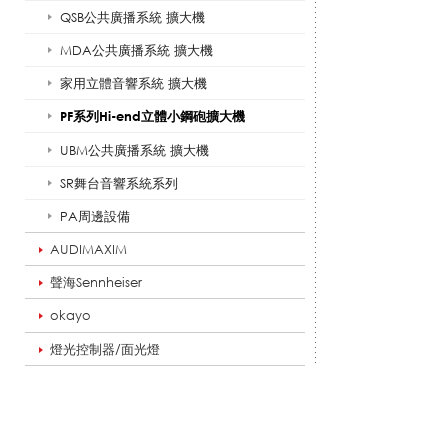
QSB公共廣播系統 擴大機
H
MDA公共廣播系統 擴大機
家用立體音響系統 擴大機
i
PF系列Hi-end立體小鋼砲擴大機
UBM公共廣播系統 擴大機
SR舞台音響系統系列
-
PA周邊設備
AUDIMAXIM
e
聲海Sennheiser
okayo
燈光控制器/面光燈
n
d