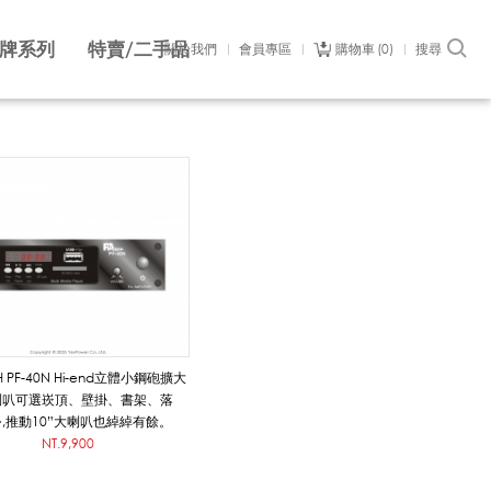
牌系列
特賣/二手品
關於我們
會員專區
購物車
0
搜尋
H PF-40N Hi-end立體小鋼砲擴大
喇叭可選崁頂、壁掛、書架、落
,推動10”大喇叭也綽綽有餘。
NT.9,900