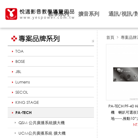
教學系列
擴音系列
通訊/視訊/
首頁
專案品牌
TOA
P
BOSE
JBL
F
Lumens
SECOL
系
KING STAGE
PA-TECH PF-4
PA-TECH
機 喇叭可選崁
地⋯⋯,推動10
QSM 公共廣播系統擴大機
列
NT
UCM公共廣播系統 擴大機