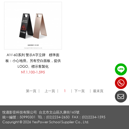
_
停
車
AW-60系列 警示A字立牌 標準面
板：小心地滑。另有空白面板，提供
LOGO、標示客製化
拒
NT.1,100-1,595
第一頁
上一頁
1
下一頁
最末頁
馬
悅適影音科技有限公司
台北市文山區久康街165號
_
統一編號：50990301
TEL：(02)2234-2650
FAX：(02)2234-1595
Copyright © 2026 YesPower School Supplier Co., Ltd.