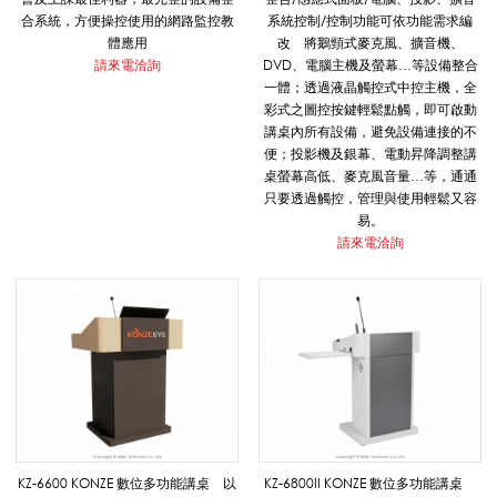
講
合系統，方便操控使用的網路監控教
系統控制/控制功能可依功能需求編
體應用
改 將鵝頸式麥克風、擴音機、
請來電洽詢
DVD、電腦主機及螢幕…等設備整合
一體；透過液晶觸控式中控主機，全
桌
彩式之圖控按鍵輕鬆點觸，即可啟動
講桌內所有設備，避免設備連接的不
便；投影機及銀幕、電動昇降調整講
_
桌螢幕高低、麥克風音量…等，通通
只要透過觸控，管理與使用輕鬆又容
易。
請來電洽詢
影
音
系
KZ-6600 KONZE 數位多功能講桌 以
KZ-6800II KONZE 數位多功能講桌