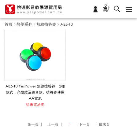
0
首頁
教學系列
無線搶答鈴
ABZ-10
A
B
Z
ABZ-10 YesPower 無線搶答鈴 2種
款式，亮燈款及錄音款。搶答鈴使用
AA電池
-
請來電洽詢
1
第一頁
上一頁
1
下一頁
最末頁