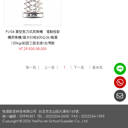
架
_
PJ-06 重型剪刀式昇降機 電動投影
機昇降機/最大行程600公分/載重
120kg/鋁質三面支撐/台灣製
NT.29,500-38,500
投
第一頁
上一頁
1
下一頁
最末頁
影
機
悅適影音科技有限公司
台北市文山區久康街165號
吊
統一編號：50990301
TEL：(02)2234-2650
FAX：(02)2234-1595
Copyright © 2026 YesPower School Supplier Co., Ltd.