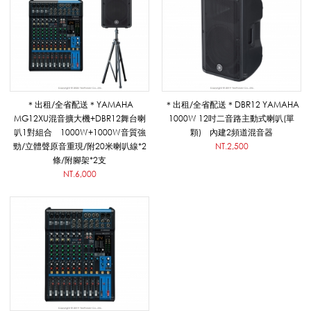
叭
出
＊出租/全省配送＊YAMAHA
＊出租/全省配送＊DBR12 YAMAHA
MG12XU混音擴大機+DBR12舞台喇
1000W 12吋二音路主動式喇叭(單
租
叭1對組合 1000W+1000W音質強
顆) 內建2頻道混音器
勁/立體聲原音重現/附20米喇叭線*2
NT.2,500
條/附腳架*2支
_
NT.6,000
租
賃