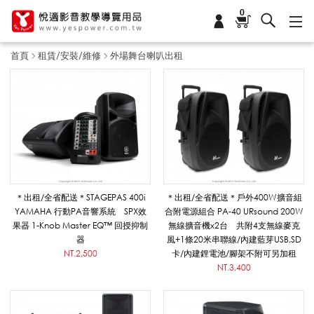
0
首頁
租賃/安裝/維修
外場舞台喇叭出租
外
場
舞
＊出租/全省配送＊STAGEPAS 400i
＊出租/全省配送＊戶外400W擴音組
YAMAHA 行動PA音響系統 SPX效
合附電源組合 PA-40 URsound 200W
果器 1-Knob Master EQ™ 回授抑制
無線擴音機x2台 共附4支無線麥克
台
器
風+1條20米串聯線/內建藍芽USB,SD
NT.2,500
卡/內建鋰電池/腳架不附可另加租
NT.3,400
喇