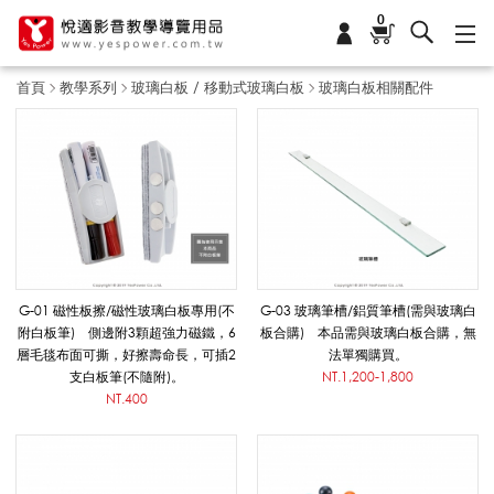
0
首頁
教學系列
玻璃白板 / 移動式玻璃白板
玻璃白板相關配件
玻
璃
白
G-01 磁性板擦/磁性玻璃白板專用(不
G-03 玻璃筆槽/鋁質筆槽(需與玻璃白
附白板筆) 側邊附3顆超強力磁鐵，6
板合購) 本品需與玻璃白板合購，無
層毛毯布面可撕，好擦壽命長，可插2
法單獨購買。
板
支白板筆(不隨附)。
NT.1,200-1,800
NT.400
相