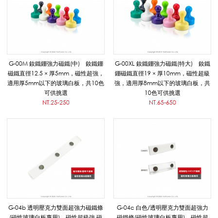
關
配
G-00M 釹鐵錋強力磁鐵(中) 釹鐵錋
G-00XL 釹鐵錋強力磁鐵(特大) 釹鐵
磁鐵直徑12.5 × 厚5mm，磁性超強，
錋磁鐵直徑19 × 厚10mm，磁性超級
適用厚5mm以下的玻璃白板，共10色
強，適用厚8mm以下的玻璃白板，共
件
可供挑選
10色可供挑選
NT.25-250
NT.65-650
_
玻
璃
G-04b 透明壓克力雙面超強力磁鐵條
G-04c 白色/透明壓克力雙面超強力
(磁性玻璃白板專用) 磁性超級強.磁
磁鐵條(磁性玻璃白板專用) 磁性超