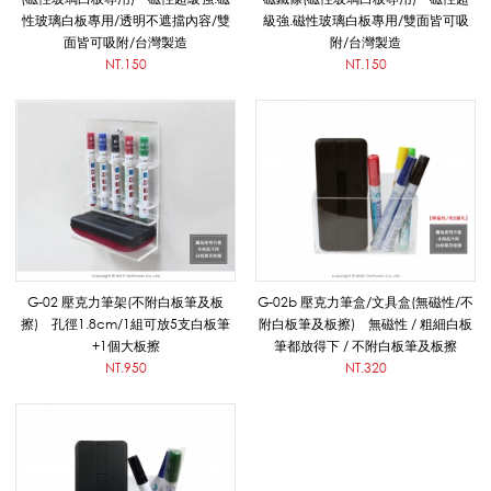
白
性玻璃白板專用/透明不遮擋內容/雙
級強.磁性玻璃白板專用/雙面皆可吸
面皆可吸附/台灣製造
附/台灣製造
NT.150
NT.150
板
/
移
G-02 壓克力筆架(不附白板筆及板
G-02b 壓克力筆盒/文具盒(無磁性/不
擦) 孔徑1.8cm/1組可放5支白板筆
附白板筆及板擦) 無磁性 / 粗細白板
動
+1個大板擦
筆都放得下 / 不附白板筆及板擦
NT.950
NT.320
式