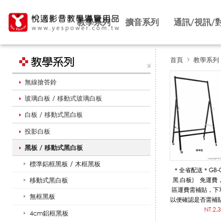
教學系列
擴音系列
通訊/視訊/
首頁
教學系列
無線搶答鈴
黑
玻璃白板 / 移動式玻璃白板
白板 / 移動式黑白板
板
投影白板
黑板 / 移動式黑白板
相
標準鋁框黑板 / 木框黑板
＊全省配送＊GB-
移動式黑白板
黑.白板) 免運
區運費需補貼，下
無框黑板
關
以便確認是否需補貼
白板，特殊尺
NT.2,
4cm鋁框黑板