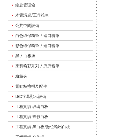
鑰匙管理箱
木質講桌/工作推車
移
公共空間設備
白色環保粉筆 / 進口粉筆
動
彩色環保粉筆 / 進口粉筆
黑 / 白板擦
塗鴉粉彩系列 / 胖胖粉筆
式
粉筆夾
電動板擦機及配件
黑
LED字幕顯示設備
工程實績-玻璃白板
白
工程實績-投影白板
工程實績-黑白板/數位輸出白板
工程實績-公佈欄