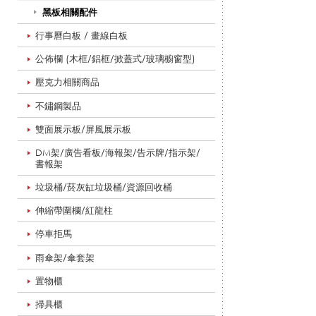
黑板相關配件
配
行事曆白板 / 畫線白板
公佈欄 (木框/鋁框/掀蓋式/玻璃櫥窗型)
件
壓克力相關商品
不鏽鋼製品
雙面展示板/屏風展示板
_
DM架/廣告看板/海報架/告示牌/指示架/
書報架
垃圾桶/菸灰缸垃圾桶/資源回收桶
黑
伸縮帶圍欄/紅龍柱
停車拒馬
板
雨傘架/傘套架
置物櫃
/
掃具櫃