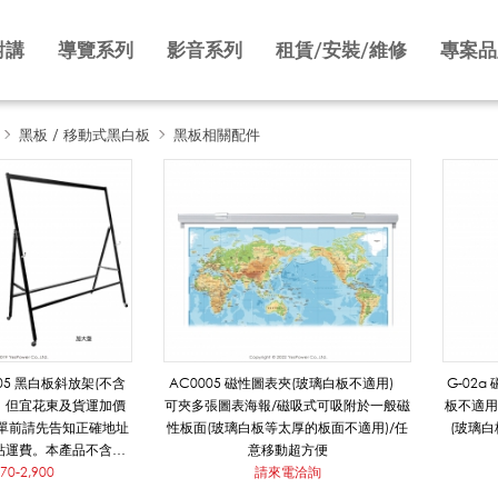
對講
導覽系列
影音系列
租賃/安裝/維修
專案品
黑板 / 移動式黑白板
黑板相關配件
05 黑白板斜放架(不含
AC0005 磁性圖表夾(玻璃白板不適用)
G-02
費，但宜花東及貨運加價
可夾多張圖表海報/磁吸式可吸附於一般磁
板不適用
單前請先告知正確地址
性板面(玻璃白板等太厚的板面不適用)/任
(玻璃白
運費。​本產品不含黑/
意移動超方便
寸歡迎來電洽詢。
370-2,900
請來電洽詢