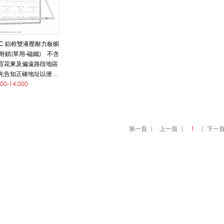
3C 鋁框雙液壓耐力板櫥
附鎖(單用-磁鐵) 不含
宜花東及偏遠路段地區
先告知正確地址以便確
費/數量多另有優惠
500-14,000
直接使用的數位向量圖
新製稿酌收稿費。
補貼，丈量、估價、設
價格透明，品質保證，
第一頁
上一頁
1
下一
迎詢問。