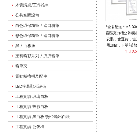
木質講桌/工作推車
公共空間設備
佈
白色環保粉筆 / 進口粉筆
*全省配送＊AB-0
窗壓克力槽公佈欄/
彩色環保粉筆 / 進口粉筆
安裝，含運費，但
欄
需加價，下單前請
黑 / 白板擦
認是否需補貼運
NT.10,
塗鴉粉彩系列 / 胖胖粉筆
請提供已完稿好可
檔，若需重
粉筆夾
(
偏遠地區運費需
計、施工、安裝。
電動板擦機及配件
歡
LED字幕顯示設備
木
工程實績-玻璃白板
工程實績-投影白板
框
工程實績-黑白板/數位輸出白板
工程實績-公佈欄