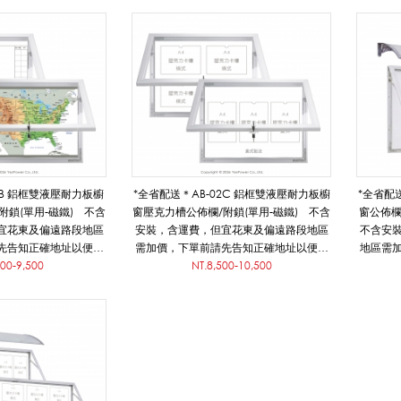
檔，若需重新製稿酌收稿費。
檔
偏遠地區運費需補貼，丈量、估價、設
偏遠地
計、施工、安裝。價格透明，品質保證，
計、施
歡迎詢問。
2B 鋁框雙液壓耐力板櫥
*全省配送＊AB-02C 鋁框雙液壓耐力板櫥
*全省配
附鎖(單用-磁鐵) 不含
窗壓克力槽公佈欄/附鎖(單用-磁鐵) 不含
窗公佈欄
宜花東及偏遠路段地區
安裝，含運費，但宜花東及偏遠路段地區
不含安
先告知正確地址以便確
需加價，下單前請先告知正確地址以便確
地區需
費/數量多另有優惠
500-9,500
認是否需補貼運費/數量多另有優惠
NT.8,500-10,500
便確認
直接使用的數位向量圖
請提供已完稿好可直接使用的數位向量圖
新製稿酌收稿費。
檔，若需重新製稿酌收稿費。
補貼，丈量、估價、設
偏遠地區運費需補貼，丈量、估價、設
價格透明，品質保證，
計、施工、安裝。價格透明，品質保證，
迎詢問。
歡迎詢問。