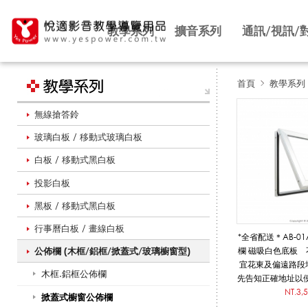
教學系列
擴音系列
通訊/視訊/
首頁
教學系列
無線搶答鈴
掀
玻璃白板 / 移動式玻璃白板
白板 / 移動式黑白板
蓋
投影白板
黑板 / 移動式黑白板
式
行事曆白板 / 畫線白板
*全省配送＊AB-0
公佈欄 (木框/鋁框/掀蓋式/玻璃櫥窗型)
欄 磁吸白色底板
宜花東及偏遠路段
木框.鋁框公佈欄
櫥
先告知正確地址以
數量
NT.3,
掀蓋式櫥窗公佈欄