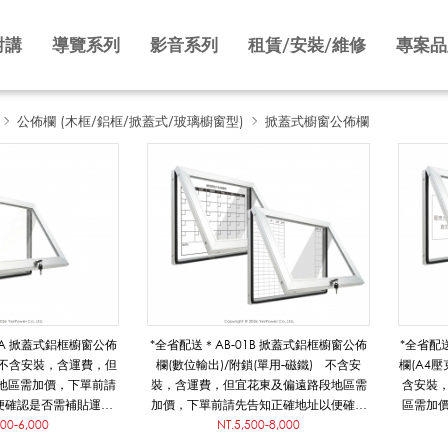
對講
導覽系列
影音系列
租賃/安裝/維修
專案品
公佈欄 (木框/鋁框/掀蓋式/玻璃櫥窗型)
掀蓋式櫥窗公佈欄
1A 掀蓋式鋁框櫥窗公佈
*全省配送＊AB-01B 掀蓋式鋁框櫥窗公佈
*全省配
 不含安裝，含運費，但
欄(數位輸出)/附鎖(單用-磁鐵) 不含安
欄(A4壓
地區需加價，下單前請
裝，含運費，但宜花東及偏遠路段地區需
含安裝
便確認是否需補貼運費/
加價，下單前請先告知正確地址以便確認
區需加
多另有優惠
500-6,000
是否需補貼運費/數量多另有優惠
NT.5,500-8,000
確認是
請提供已完稿好可直接使用的數位向量圖
請提供