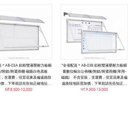
，若需重新製稿酌收稿費。
區運費需補貼，丈量、估價、設
工、安裝。價格透明，品質保證，
歡迎詢問。
送＊AB-03A 鋁框雙液壓耐力板櫥
*全省配送＊AB-03B 鋁框雙液壓耐力板櫥
/附鎖/附遮雨棚 磁吸白色底板
窗數位輸出公佈欄/附鎖/附遮雨棚(單用-
裝，含運費，但宜花東及偏遠路段
磁鐵) 不含安裝，含運費，但宜花東及偏
加價，下單前請先告知正確地址以
遠路段地區需加價，下單前請先告知正確
是否需補貼運費/數量多另有優惠
NT.8,500-12,000
地址以便確認是否需補貼運費/數量多另有
NT.9,500-13,000
優惠
請提供已完稿好可直接使用的數位向量圖
檔，若需重新製稿酌收稿費。
偏遠地區運費需補貼，丈量、估價、設
計、施工、安裝。價格透明，品質保證，
歡迎詢問。