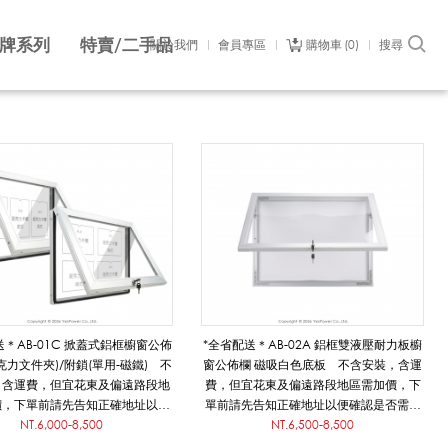
牌系列
特賣/二手品
關於我們
會員專區
購物車
0
搜尋
送＊AB-01C 掀蓋式鋁框櫥窗公佈
*全省配送＊AB-02A 鋁框雙液壓耐力板櫥
克力文件夾)/附鎖(單用-磁鐵) 不
窗公佈欄 磁吸白色底板 不含安裝，含運
，含運費，但宜花東及偏遠路段地
費，但宜花東及偏遠路段地區需加價，下
價，下單前請先告知正確地址以便
單前請先告知正確地址以便確認是否需補
否需補貼運費/數量多另有優惠
NT.6,000-8,500
貼運費/數量多另有優惠
NT.6,500-8,500
已完稿好可直接使用的數位向量圖