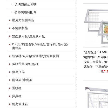
玻璃櫥窗公佈欄
窗
公佈欄相關配件
壓克力相關商品
公
不鏽鋼製品
雙面展示板/屏風展示板
DM架/廣告看板/海報架/告示牌/指示架/
佈
書報架
*全省配送＊AB-0
垃圾桶/菸灰缸垃圾桶/資源回收桶
窗數位輸出公佈欄/
安裝，含運費，但
伸縮帶圍欄/紅龍柱
欄
需加價，下單前請
認是否需補貼運
NT.7,
停車拒馬
請提供已完稿好可
雨傘架/傘套架
檔，若需重
_
偏遠地區運費需
置物櫃
計、施工、安裝。
歡
掃具櫃
公
鑰匙管理箱