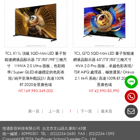
N
I
TCL X11L 頂級 SQD-Mini LED 量子智
TCL Q7D SQD-Mini LED 量子智能連
L
能連網液晶顯示器 75"/85"/98"三種尺
網液晶顯示器 65"/75"/85"三種尺寸
寸 WHVA 2.0 UItra 面板，色彩精
HVA 2.0 Pro 面板，卓越色彩表現/
準/ Super QLED卓越穩定的色彩表
TSR AiPQ 處理器，極致運算/ Onkyo
E
現/ 純平至薄外觀設計/ 高達100%
2.1 Hi-Fi 系統/ 高達100% BT.2020全
BT.2020全景廣色域
景廣色域
NT.169,990-349,000
NT.42,990-85,990
D
第一頁
上一頁
1
下一頁
最末頁
顯
悅適影音科技有限公司
台北市文山區久康街165號
統一編號：50990301
TEL：(02)2234-2650
FAX：(02)2234-1595
Copyright © 2026 YesPower School Supplier Co., Ltd.