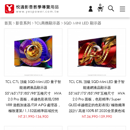
0
首頁
影音系列
TCL商務顯示器
SQD MINI LED 顯示器
S
Q
D
TCL C7L 頂級 SQD-Mini LED 量子智
TCL C8L 頂級 SQD-Mini LED 量子智
能連網液晶顯示器
能連網液晶顯示器
55"/65"/75"/85"/98"五種尺寸 HVA
55"/65"/75"/85"/98"五種尺寸 HVA
M
2.0 Pro 面板，卓越色彩表現/288
2.0 Pro 面板，色彩精準/ Super
VRR 遊戲加速器/TSR AiPQ 處理器，
QLED卓越穩定的色彩表現/ 極致纖薄
極致運算/ 1,152區精準區域控光
設計/ 高達100% BT.2020全景廣色域
NT.31,990-136,900
NT.36,990-159,990
I