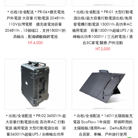
電
＊出租/全省配送＊PR-06+擴充電池
＊出租/全省配送＊PR-01 大型行動電
戶外電源 大容量 行動電源 2048Wh
源出租/超大容量行動電源出租/免用
110V台灣電壓 擴充後電池容量
發電機行動電源 1500Wh 高功率AC
機
2048Wh，15個端口，支持1800W的
備用電源 容量1500Wh超級UPS / 尖
高輸出，配備磷酸鐵鋰電池
峰輸出功率1000W / 三元鋰電池 / 適
NT.6,000
合3C家電.醫療.戶外活動
)
NT.2,000
_
租
賃
＊出租/全省配送＊PR-02 3600Wh 超
＊出租/全省配送＊160W太陽能板充
大容量行動電源出租 高功率AC 行動
電器 EcoFlow 1年保固 即插即用的
電源.備用電源 大型行動電源出租 容
太陽能板/適用River、Delta系列/適
量3600Wh超級UPS / 尖峰輸出功率
合居家、車輛、戶外旅行使用