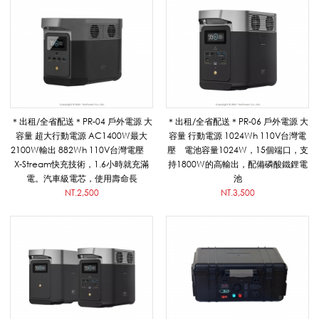
源
出
＊出租/全省配送＊PR-04 戶外電源 大
＊出租/全省配送＊PR-06 戶外電源 大
租
容量 超大行動電源 AC1400W最大
容量 行動電源 1024Wh 110V台灣電
2100W輸出 882Wh 110V台灣電壓
壓 電池容量1024W，15個端口，支
X-Stream快充技術，1.6小時就充滿
持1800W的高輸出，配備磷酸鐵鋰電
(
電。汽車級電芯，使用壽命長
池
NT.2,500
NT.3,500
免
發