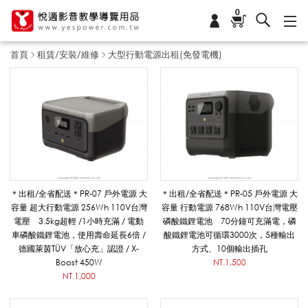
0
首頁
租賃/安裝/維修
大型行動電源出租(免發電機)
大
型
行
＊出租/全省配送＊PR-07 戶外電源 大
＊出租/全省配送＊PR-05 戶外電源 大
容量 超大行動電源 256Wh 110V台灣
容量 行動電源 768Wh 110V台灣電壓
電壓 3.5kg超輕 /1小時充滿 / 電動
磷酸鐵鋰電池 70分鐘可充滿電，磷
動
車磷酸鐵鋰電池，使用壽命延長6倍 /
酸鐵鋰電池可循環3000次，5種輸出
德國萊茵TÜV「放心充」認證 / X-
方式、10個輸出插孔
Boost 450W
NT.1,500
NT.1,000
電