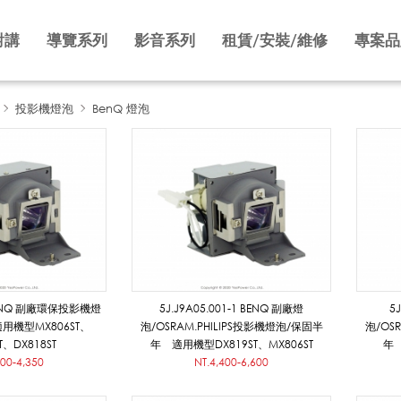
對講
導覽系列
影音系列
租賃/安裝/維修
專案品
投影機燈泡
BenQ 燈泡
 BENQ 副廠環保投影機燈
5J.J9A05.001-1 BENQ 副廠燈
5
用機型MX806ST、
泡/OSRAM.PHILIPS投影機燈泡/保固半
泡/OS
T、DX818ST
年 適用機型DX819ST、MX806ST
年 
900-4,350
NT.4,400-6,600