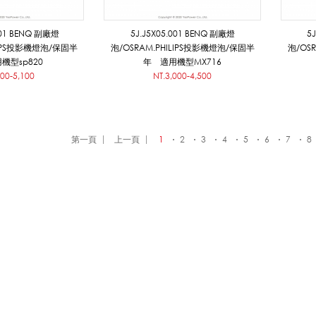
001 BENQ 副廠燈
5J.J5X05.001 BENQ 副廠燈
5
LIPS投影機燈泡/保固半
泡/OSRAM.PHILIPS投影機燈泡/保固半
泡/OS
機型sp820
年 適用機型MX716
400-5,100
NT.3,000-4,500
第一頁
上一頁
1
2
3
4
5
6
7
8