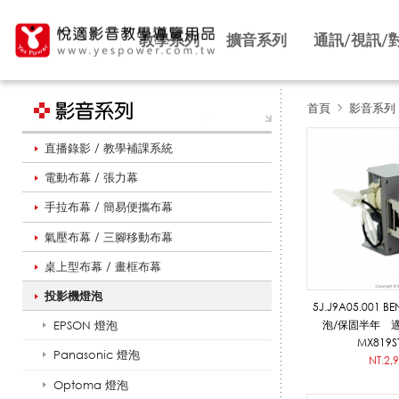
教學系列
擴音系列
通訊/視訊/
首頁
影音系列
直播錄影 / 教學補課系統
B
電動布幕 / 張力幕
手拉布幕 / 簡易便攜布幕
e
氣壓布幕 / 三腳移動布幕
桌上型布幕 / 畫框布幕
n
投影機燈泡
5J.J9A05.001
EPSON 燈泡
泡/保固半年 適
MX819S
Panasonic 燈泡
Q
NT.2,
Optoma 燈泡