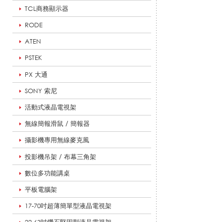
系
TCL商務顯示器
RODE
ATEN
列
PSTEK
PX 大通
|
SONY 索尼
活動式液晶電視架
悅
無線簡報滑鼠 / 簡報器
攝影機專用無線麥克風
投影機吊架 / 布幕三角架
適
數位多功能講桌
平板電腦架
影
17-70吋超薄簡單型液晶電視架