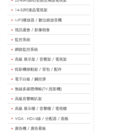
22-63吋鑽石堅固型液晶電視架
14-32吋液晶電視架
音
MP3播放器 / 數位錄放音機
視訊週會 / 影像朝會
教
監控系統
網路監控系統
學
高級 展示架 / 音響架 / 電視架
投影機移動架 / 背包 / 配件
電子白板 / 觸控屏
導
無線多媒體傳輸(TV.投影機)
高級音響喇叭架
覽
高級 展示櫃 / 音響櫃 / 電視櫃
VGA ‧ HDMI線 / 分配器 / 面板
用
廣告機 / 廣告看板