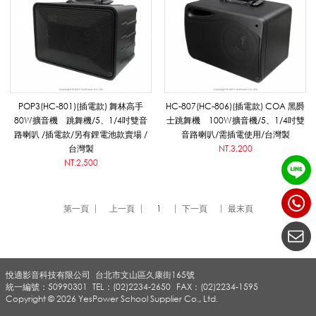
肩
揹
POP3(HC-801)(插電款) 舞林高手
HC-807(HC-806)(插電款) COA 黑爵
80W擴音機 跳舞機/5、1/4吋雙音
士跳舞機 100W擴音機/5、1/4吋雙
手
路喇叭 /插電款/另有鋰電池款賣場 /
音路喇叭/需插電使用/台灣製
台灣製
NT.3,200
NT.2,500
提
第一頁
上一頁
1
下一頁
最末頁
擴
悅適影音科技有限公司
台北市文山區久康街165號
音
統一編號：50990301
TEL：(02)2234-2650
FAX：(02)2234-1595
Copyright © 2026 YesPower School Supplier Co., Ltd.