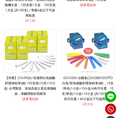
筆
隨機出貨，100支裝1大盒 100支裝
請來電洽詢
1大盒 [共100支] / 單購4盒以下可超
商取貨
NT.125
/
進
口
【停產】CH-09(白) 悅適牌白色碳酸
GO-0206 法國進口SUGER/GIOTTO
粉
鈣環保粉筆(細) 100支裝(10支×10小
白色/彩色碳酸鈣環保粉筆(細)，10支
盒) 台灣製造 添加高嶺土更抗潮濕耐
(單色)1小盒×10小盒/6色可任選 10
放，筆觸滑順好寫耐寫
支(單色)1小盒×10小盒 [共100支]， 6
筆
請來電洽詢
色可任選 / 40小盒以下可超商取貨
NT.210