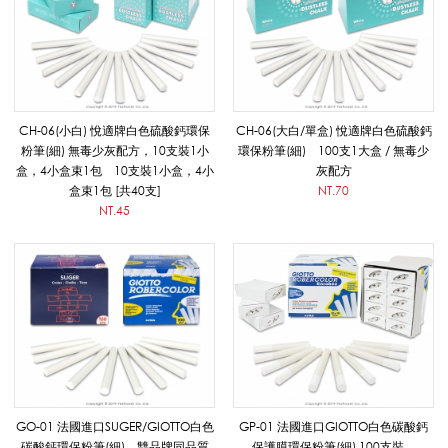
_
白
CH-06(小白) 悅適牌白色硫酸鈣環保
CH-06(大白/單盒) 悅適牌白色硫酸鈣
粉筆(細) 無毒少灰配方，10支裝1小
環保粉筆(細) 100支1大盒 / 無毒少
盒，4小盒束1包 10支裝1小盒，4小
灰配方
色
盒束1包 [共40支]
NT.70
NT.45
環
保
粉
GO-01 法國進口SUGER/GIOTTO白色
GP-01 法國進口GIOTTO白色碳酸鈣
碳酸鈣環保粉筆(細)，雙品牌同品質
保護膜環保粉筆(細) 100支裝