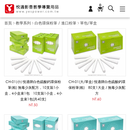
0
首頁
教學系列
白色環保粉筆 / 進口粉筆
單包/單盒
單
包
/
CH-01(小) 悅適牌白色硫酸鈣環保粉
CH-01(大/單盒) 悅適牌白色硫酸鈣環
筆(粗) 無毒少灰配方，10支裝1小
保粉筆(粗) 80支1大盒 / 無毒少灰配
盒，4小盒束1包 10支裝1小盒，4小
方
單
盒束1包[共40支]
NT.60
NT.50
盒