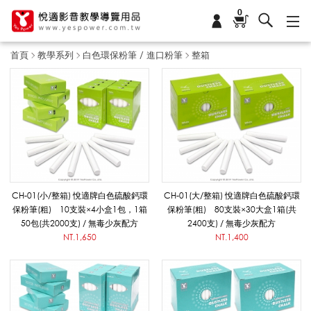
0
首頁
教學系列
白色環保粉筆 / 進口粉筆
整箱
整
箱
_
CH-01(小/整箱) 悅適牌白色硫酸鈣環
CH-01(大/整箱) 悅適牌白色硫酸鈣環
保粉筆(粗) 10支裝×4小盒1包，1箱
保粉筆(粗) 80支裝×30大盒1箱(共
50包(共2000支) / 無毒少灰配方
2400支) / 無毒少灰配方
白
NT.1,650
NT.1,400
色