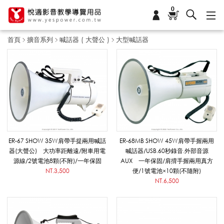
0
首頁
擴音系列
喊話器 ( 大聲公 )
大型喊話器
大
型
喊
ER-67 SHOW 35W肩帶手提兩用喊話
ER-68MB SHOW 45W肩帶手握兩用
器(大聲公) 大功率距離遠/附車用電
喊話器/USB.60秒錄音.外部音源
源線/2號電池8顆(不附)/一年保固
AUX 一年保固/肩揹手握兩用真方
話
NT.3,500
便/1號電池×10顆(不隨附)
NT.6,500
器