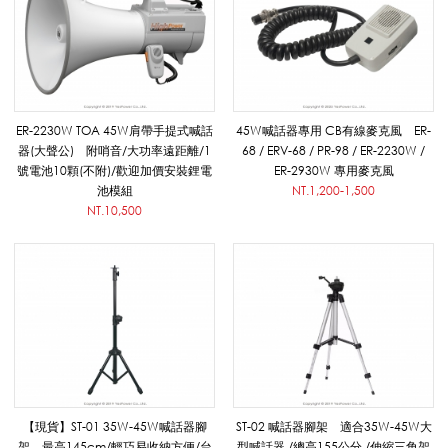
_
喊
ER-2230W TOA 45W肩帶手提式喊話
45W喊話器專用 CB有線麥克風 ER-
器(大聲公) 附哨音/大功率遠距離/1
68 / ERV-68 / PR-98 / ER-2230W /
號電池10顆(不附)/歡迎加價安裝鋰電
ER-2930W 專用麥克風
話
池模組
NT.1,200-1,500
NT.10,500
器
(
大
【現貨】ST-01 35W-45W喊話器腳
ST-02 喊話器腳架 適合35W-45W大
架 最高145cm/輕巧易收納方便/台
型喊話器 /總高155公分 /伸縮三角架