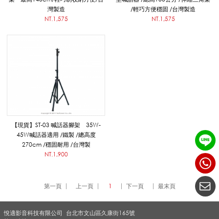
聲
灣製造
/輕巧方便穩固 /台灣製造
NT.1,575
NT.1,575
公
)
_
【現貨】ST-03 喊話器腳架 35W-
45W喊話器適用 /鐵製 /總高度
270cm /穩固耐用 /台灣製
擴
NT.1,900
音
第一頁
上一頁
1
下一頁
最末頁
悅適影音科技有限公司
台北市文山區久康街165號