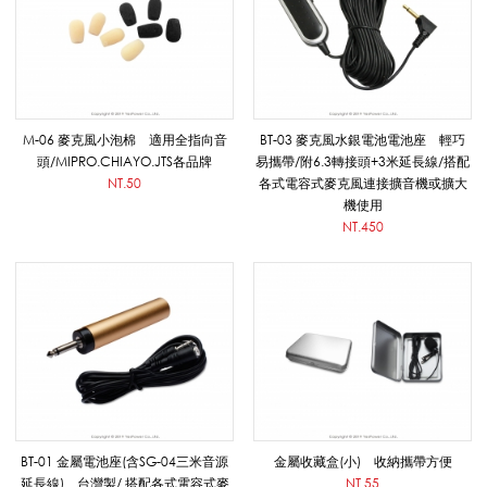
棉
/
M-06 麥克風小泡棉 適用全指向音
BT-03 麥克風水銀電池電池座 輕巧
頭/MIPRO.CHIAYO.JTS各品牌
易攜帶/附6.3轉接頭+3米延長線/搭配
NT.50
各式電容式麥克風連接擴音機或擴大
機使用
收
NT.450
藏
盒
_
BT-01 金屬電池座(含SG-04三米音源
金屬收藏盒(小) 收納攜帶方便
延長線) 台灣製/ 搭配各式電容式麥
NT.55