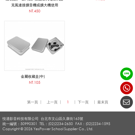
克風連接擴音機或擴大機使用
頭
NT.450
戴
/
頸
金屬收藏盒(中)
NT.105
掛
第一頁
上一頁
1
下一頁
最末頁
/
悅適影音科技有限公司
台北市文山區久康街165號
統一編號：50990301
TEL：(02)2234-2650
FAX：(02)2234-1595
Copyright © 2026 YesPower School Supplier Co., Ltd.