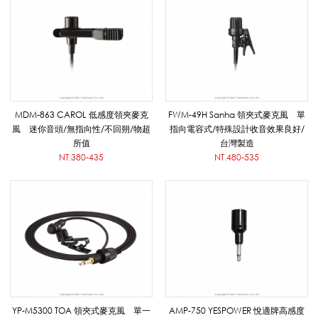
耳
掛
/
MDM-863 CAROL 低感度領夾麥克
FWM-49H Sanha 領夾式麥克風 單
風 迷你音頭/無指向性/不回朔/物超
指向電容式/特殊設計收音效果良好/
所值
台灣製造
NT.380-435
NT.480-535
領
夾
式
YP-M5300 TOA 領夾式麥克風 單一
AMP-750 YESPOWER 悅適牌高感度