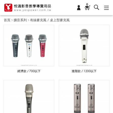
0
首頁
擴音系列
有線麥克風 / 桌上型麥克風
有
線
麥
經濟款 / 700以下
進階款 / 1200以下
克
風