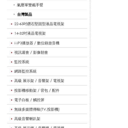
型
氣壓單雙截手臂
台灣製品
22-63吋鑽石堅固型液晶電視架
液
14-32吋液晶電視架
MP3播放器 / 數位錄放音機
晶
視訊週會 / 影像朝會
監控系統
電
網路監控系統
高級 展示架 / 音響架 / 電視架
投影機移動架 / 背包 / 配件
視
電子白板 / 觸控屏
無線多媒體傳輸(TV.投影機)
架
高級音響喇叭架