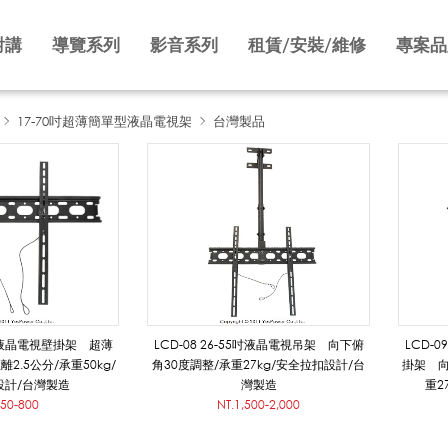
對講
導覽系列
影音系列
租賃/安裝/維修
專案品
17-70吋超薄簡單型液晶電視架
台灣製品
42吋液晶電視壁掛架 超薄
LCD-08 26-55吋液晶電視吊架 向下俯
LCD-
2.5公分/承重50kg/
角30度調整/承重27kg/安全拉扣設計/台
掛架 向
設計/台灣製造
灣製造
重2
750-800
NT.1,500-2,000