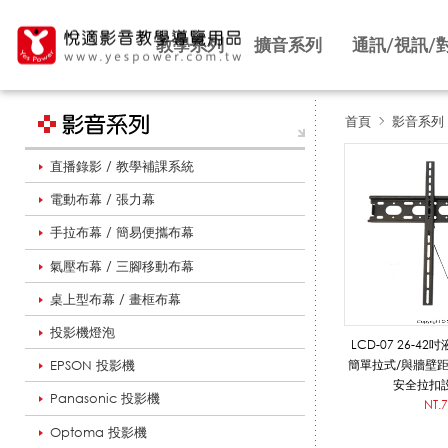
教學系列
擴音系列
通訊/視訊/
首頁
影音系列
直播錄影 / 教學補課系統
台
電動布幕 / 張力幕
手拉布幕 / 簡易便攜布幕
灣
氣壓布幕 / 三腳移動布幕
桌上型布幕 / 畫框布幕
製
投影機燈泡
LCD-07 26-
EPSON 投影機
簡單拉式/與牆壁距離
安全拉扣
Panasonic 投影機
品
NT.
Optoma 投影機