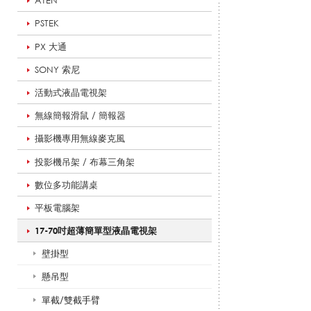
ATEN
PSTEK
吋
PX 大通
SONY 索尼
活動式液晶電視架
超
無線簡報滑鼠 / 簡報器
攝影機專用無線麥克風
薄
投影機吊架 / 布幕三角架
數位多功能講桌
簡
平板電腦架
17-70吋超薄簡單型液晶電視架
壁掛型
單
懸吊型
單截/雙截手臂