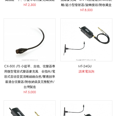
器
NT.2,300
離/超小型發射器/旋轉接頭/附收藏盒
NT.8,500
專
用
_
CX-500 JTS 小提琴、吉他、弦樂器專
MT-24GU
用微型電容式樂器麥克風 全指向/電
請來電洽詢
容式音頭音質清晰細緻自然/響應頻率
有
最適合弦樂器/附收納袋及完整配件/
台灣製造
NT.5,000
線