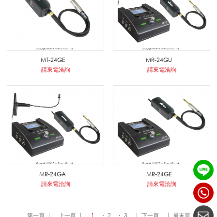
/
無
MT-24GE
MR-24GU
線
請來電洽詢
請來電洽詢
樂
器
麥
MR-24GA
MR-24GE
請來電洽詢
請來電洽詢
克
第一頁
上一頁
1
2
3
下一頁
最末頁