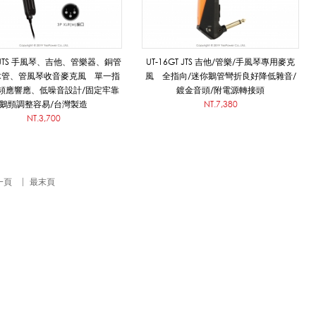
6 JTS 手風琴、吉他、管樂器、銅管
UT-16GT JTS 吉他/管樂/手風琴專用麥克
木管、管風琴收音麥克風 單一指
風 全指向/迷你鵝管彎折良好降低雜音/
頻應響應、低噪音設計/固定牢靠
鍍金音頭/附電源轉接頭
鵝頸調整容易/台灣製造
NT.7,380
NT.3,700
一頁
最末頁