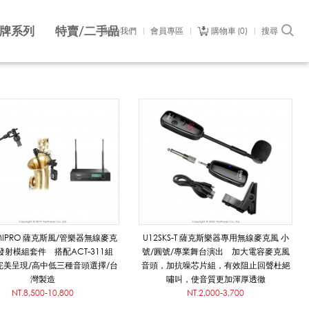
牌系列
特賣/二手品
關於我們
會員專區
購物車
0
搜尋
2 MIPRO 薩克斯風/管樂器無線麥克
U12SKS-T 薩克斯樂器專用無線麥克風 小
射模組套件 搭配ACT-311組
號/圓號/專業舞台演出 加大電容麥克風
完美呈現/高中低三種音頭選擇/台
音頭，加抗噪芯片組，有效阻止回聲杜絕
灣製造
嘯叫，使音質更加渾厚透徹
NT.8,500-10,800
NT.2,000-3,700