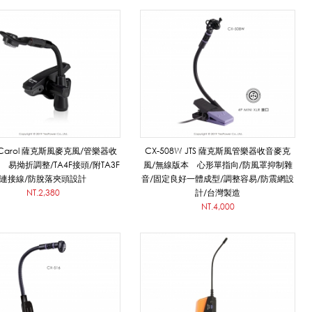
 Carol 薩克斯風麥克風/管樂器收
CX-508W JTS 薩克斯風管樂器收音麥克
易拗折調整/TA4F接頭/附TA3F
風/無線版本 心形單指向/防風罩抑制雜
連接線/防脫落夾頭設計
音/固定良好一體成型/調整容易/防震網設
NT.2,380
計/台灣製造
NT.4,000