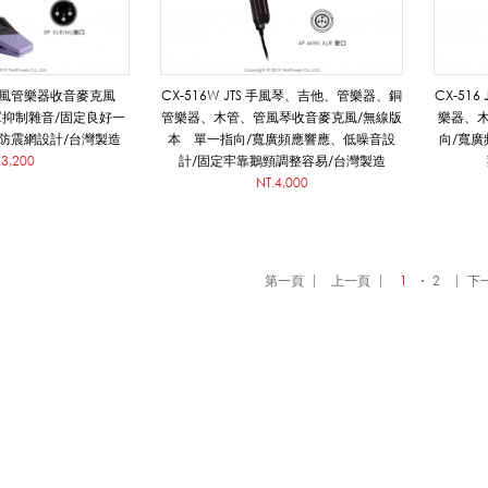
 薩克斯風管樂器收音麥克風
CX-516W JTS 手風琴、吉他、管樂器、銅
CX-51
罩抑制雜音/固定良好一
管樂器、木管、管風琴收音麥克風/無線版
樂器、
/防震網設計/台灣製造
本 單一指向/寬廣頻應響應、低噪音設
向/寬廣
.3,200
計/固定牢靠鵝頸調整容易/台灣製造
NT.4,000
第一頁
上一頁
1
2
下