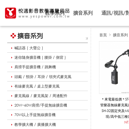
教學系列
擴音系列
通訊/視訊/
首頁
擴音系列
喊話器 ( 大聲公 )
薩
迷你隨身擴音機 ( 腰掛 / 側背 )
肩揹手提擴音機 / 跳舞機
克
頭戴 / 頸掛 / 耳掛 / 領夾式麥克風
有線麥克風 / 桌上型麥克風
斯
麥克風線 / 麥克風架 / 周邊配件
＊來電最低價＊ST-3
20W~60W肩揹/手提無線擴音機
管樂器無線麥克風
SH-32固定夾及M
70W以上手提無線擴音機
風
現/高中低三種
NT
教學擴大機 / 廣播擴大機