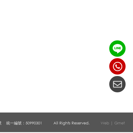
號
統一編號：50990301
All Rights Reserved.
Web | Grnet