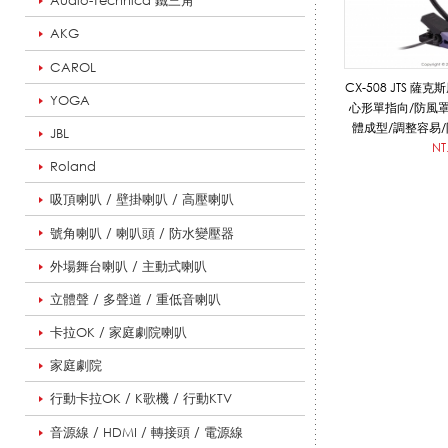
Audio-Technica 鐵三角
AKG
專
CAROL
CX-508 JTS
YOGA
心形單指向/防風
體成型/調整容易
JBL
用
NT
Roland
吸頂喇叭 / 壁掛喇叭 / 高壓喇叭
_
號角喇叭 / 喇叭頭 / 防水變壓器
外場舞台喇叭 / 主動式喇叭
有
立體聲 / 多聲道 / 重低音喇叭
卡拉OK / 家庭劇院喇叭
家庭劇院
線
行動卡拉OK / K歌機 / 行動KTV
音源線 / HDMI / 轉接頭 / 電源線