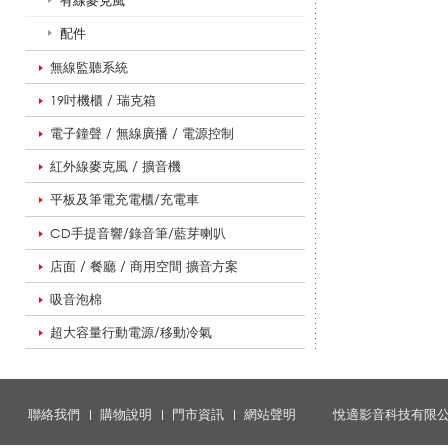
有線麥克風
配件
克
無線監聽系統
19吋機櫃 / 瑞克箱
風
電子鐘聲 / 無線廣播 / 電源控制
紅外線麥克風 / 擴音機
_
平板及筆電充電櫃/充電車
CD手提音響/錄音筆/藍芽喇叭
店面 / 餐廳 / 商用空間 擴音方案
擴
吸音泡棉
超大容量行動電源/移動冷氣
音
聯絡我們
購物說明
門市資訊
網站聲明
悅適影音科技有限
系