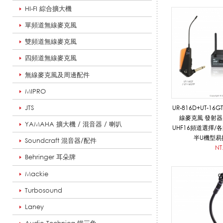
HI-FI 綜合擴大機
/
單頻道無線麥克風
雙頻道無線麥克風
銅
四頻道無線麥克風
無線麥克風及周邊配件
MIPRO
/
JTS
UR-816D+UT-16GT/UT-1
線麥克風 發射器
YAMAHA 擴大機 / 混音器 / 喇叭
UHF16頻道選擇/
管
半U機型易
Soundcraft 混音器/配件
NT
Behringer 耳朵牌
Mackie
樂
Turbosound
Laney
器