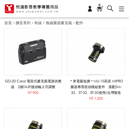
0
首頁
擴音系列
有線 / 無線樂器麥克風
配件
配
件
_
GO-20 Carol 電容式麥克風電源供應
＊來電最低價＊MU-10高音 MIPRO
器 2個TA3F接頭輸入可調整
樂器專用音頭模組套件 搭配SM-
NT.900
32、ST-32、ET-32使用/台灣製造
有
NT.1,200
線