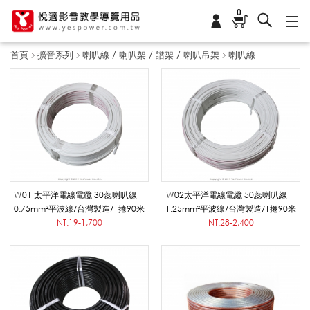
0
首頁
擴音系列
喇叭線 / 喇叭架 / 譜架 / 喇叭吊架
喇叭線
喇
叭
線
W01 太平洋電線電纜 30蕊喇叭線
W02太平洋電線電纜 50蕊喇叭線
0.75mm²平波線/台灣製造/1捲90米
1.25mm²平波線/台灣製造/1捲90米
NT.19-1,700
NT.28-2,400
_
喇