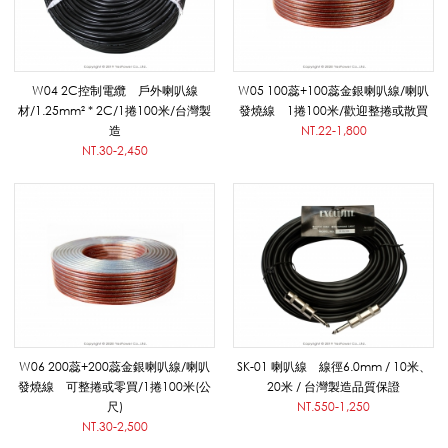
叭
W04 2C控制電纜 戶外喇叭線
W05 100蕊+100蕊金銀喇叭線/喇叭
線
材/1.25mm² * 2C/1捲100米/台灣製
發燒線 1捲100米/歡迎整捲或散買
造
NT.22-1,800
NT.30-2,450
/
喇
叭
W06 200蕊+200蕊金銀喇叭線/喇叭
SK-01 喇叭線 線徑6.0mm / 10米、
發燒線 可整捲或零買/1捲100米(公
20米 / 台灣製造品質保證
架
尺)
NT.550-1,250
NT.30-2,500