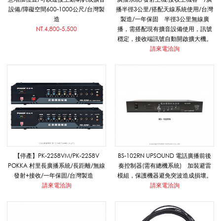
/
設備/障礙空間600-1000公尺/台灣製
播半徑3公里/搭配天線系統使用/台灣
造
製造/一年保固 半徑3公里無線廣
NT.4,800-5,500
播，需搭配現有擴音設備使用，訊號
穩定，接收端訊號自動開啟擴大機。
無
請來電洽詢
線
廣
播
【停產】PK-2258VM/PK-2258V
BS-102RN UPSOUND 電話廣播前後
POKKA 村里長廣播系統/長距離/無線
奏控制器(需有總機系統) 加裝避雷
發射+接收/一年保固/台灣製造
模組，保護機器避免突波造成損壞。
/
請來電洽詢
請來電洽詢