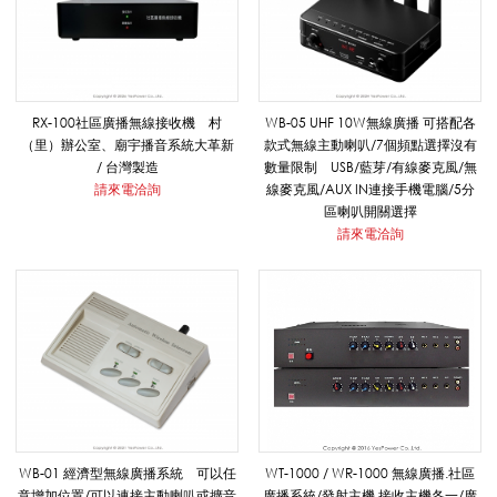
統
_
RX-100社區廣播無線接收機 村
WB-05 UHF 10W無線廣播 可搭配各
（里）辦公室、廟宇播音系統大革新
款式無線主動喇叭/7個頻點選擇沒有
/ 台灣製造
數量限制 USB/藍芽/有線麥克風/無
請來電洽詢
線麥克風/AUX IN連接手機電腦/5分
電
區喇叭開關選擇
請來電洽詢
子
鐘
聲
WB-01 經濟型無線廣播系統 可以任
WT-1000 / WR-1000 無線廣播.社區
意增加位置/可以連接主動喇叭或擴音
廣播系統/發射主機.接收主機各一/廣