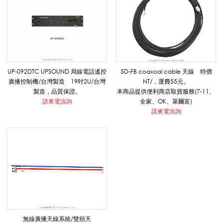
電
源
控
UP-092DTC UPSOUND 局線電話遙控
5D-FB coaxoal cable 天線 特價
廣播控制機/台灣製造 19吋2U/台灣
NT/，運費55元。
製造，品質保證。
本商品提供便利商店取貨服務(7-11、
請來電洽詢
全家、OK、萊爾富)
制
請來電洽詢
_
擴
音
無線廣播天線系統/雙頻天