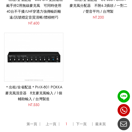
_
戴手持2用無線麥克風 可同時使用
麥克風分配器 不附6.3插頭 / 一對二
40台不干擾/UHF穿透力強傳輸距離
/ 聲音平均 / 台灣製
遠/訊號穩定音質清晰/體積輕巧
NT.200
NT.600
租
賃
/
＊出租/全省配送＊PMX-801 POKKA
安
麥克風混音器 8支麥克風輸入 / 1個
輔助輸入 / 台灣製造
NT.550
裝
第一頁
上一頁
1
下一頁
最末頁