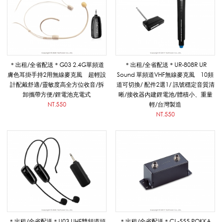
線
麥
＊出租/全省配送＊G03 2.4G單頻道
＊出租/全省配送＊UR-808R UR
膚色耳掛手持2用無線麥克風 超輕設
Sound 單頻道VHF無線麥克風 10頻
計配戴舒適/靈敏度高全方位收音/拆
道可切換/ 配件2選1/ 訊號穩定音質清
克
卸攜帶方便/鋰電池充電式
晰/接收器內建鋰電池/體積小、重量
NT.550
輕/台灣製造
NT.550
風
出
租
＊出租/全省配送＊U03 UHF雙頻道頭
＊出租/全省配送＊CL-555 POKKA