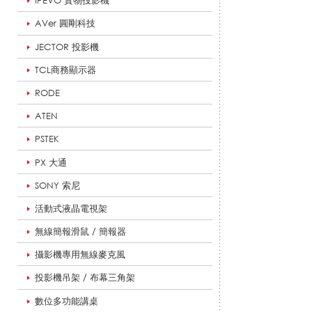
IPEVO 實物投影機
AVer 圓剛科技
w
JECTOR 投影機
TCL商務顯示器
RODE
S
ATEN
PSTEK
o
PX 大通
SONY 索尼
n
活動式液晶電視架
無線簡報滑鼠 / 簡報器
攝影機專用無線麥克風
i
投影機吊架 / 布幕三角架
數位多功能講桌