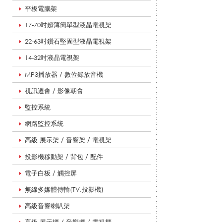
c
平板電腦架
17-70吋超薄簡單型液晶電視架
22-63吋鑽石堅固型液晶電視架
投
14-32吋液晶電視架
MP3播放器 / 數位錄放音機
影
視訊週會 / 影像朝會
監控系統
機
網路監控系統
高級 展示架 / 音響架 / 電視架
投影機移動架 / 背包 / 配件
_
電子白板 / 觸控屏
無線多媒體傳輸(TV.投影機)
影
高級音響喇叭架