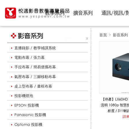
教學系列
擴音系列
通訊/視訊/
首頁
影音系列
直播錄影 / 教學補課系統
家
電動布幕 / 張力幕
手拉布幕 / 簡易便攜布幕
庭
氣壓布幕 / 三腳移動布幕
桌上型布幕 / 畫框布幕
娛
投影機燈泡
【停產】LX60HD Vi
EPSON 投影機
流明 1080p 智慧
析度 / 5W喇叭
Panasonic 投影機
樂
請
Optoma 投影機