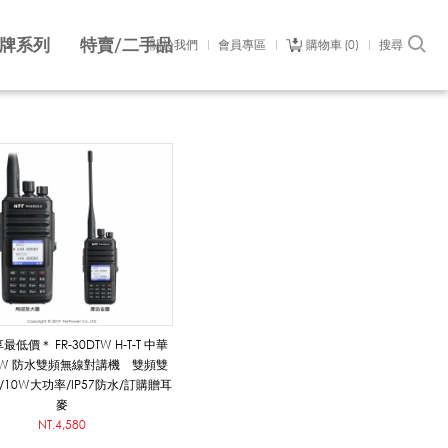
牌系列
特賣/二手品
關於我們
會員專區
購物車
0
搜尋
低價＊ FR-30DTW H-T-T 中華
0W 防水雙頻無線對講機 雙頻雙
10W大功率/IP57防水/訂購贈耳
麥
NT.4,580