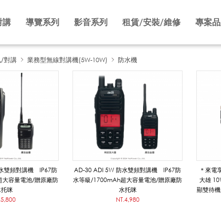
對講
導覽系列
影音系列
租賃/安裝/維修
專案品
訊/對講
業務型無線對講機(5W-10W)
防水機
 防水雙頻對講機 IP67防
AD-30 ADI 5W 防水雙頻對講機 IP67防
＊來電享最
h超大容量電池/贈原廠防
水等級/1700mAh超大容量電池/贈原廠防
大雄 1
水托咪
水托咪
顯雙待機/
.5,800
NT.4,980