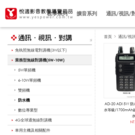
教學系列
擴音系列
通訊/視訊/
首頁
通訊/視
免執照無線電對講機(3W以下)
防
業務型無線對講機(5W-10W)
5W單頻機
水
6-10W單頻機
雙頻機
機
防水機
AD-20 ADI 5W
數位專業型
水等級/1700mA
4G全球通無線對講機
_
NT
車用主機及相關配件