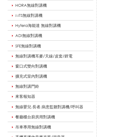
HORA無線對講機
業
MTS無線對講機
Hytera海能達 無線對講機
務
ADI無線對講機
SFE無線對講機
無線對講機耳麥/天線/皮套/鋰電
型
窗口式雙向對講機
擴充式室內對講機
無
無線對講門鈴
來客報知器
無線嬰兒.長者.病患監聽對講機/呼叫器
線
餐廳櫃台廚房用對講機
吊車專用無線對講機
對