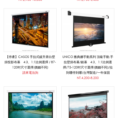
易
便
攜
【停產】CASOS 手拉式緩升蓆白壁
UNICO 雅典娜手動系列 頂級手動.手
布
掛投影布幕 4:3、1:1比例選擇 / 87-
拉壁掛布幕/銀幕 4:3、1:1比例選
120吋尺寸選擇(價錢不同)
擇/75-120吋尺寸選擇(價錢不同)/拉
請來電洽詢
到哪停到哪/台灣製造/一年保固
NT.4,200-8,200
幕
_