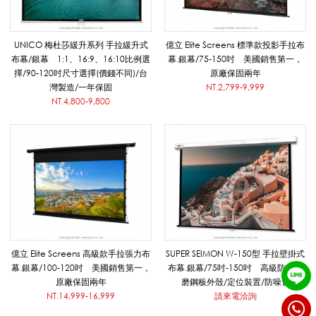
影
UNICO 梅杜莎緩升系列 手拉緩升式
億立 Elite Screens 標準款投影手拉布
音
布幕/銀幕 1:1、16:9、16:10比例選
幕.銀幕/75-150吋 美國銷售第一，
擇/90-120吋尺寸選擇(價錢不同)/台
原廠保固兩年
灣製造/一年保固
NT.2,799-9,999
系
NT.4,800-9,800
列
|
悅
億立 Elite Screens 高級款手拉張力布
SUPER SEIMON W-150型 手拉壁掛式
幕.銀幕/100-120吋 美國銷售第一，
布幕.銀幕/75吋-150吋 高級防鏽耐
原廠保固兩年
磨鋼板外殼/定位裝置/防噪音
NT.14,999-16,999
請來電洽詢
適