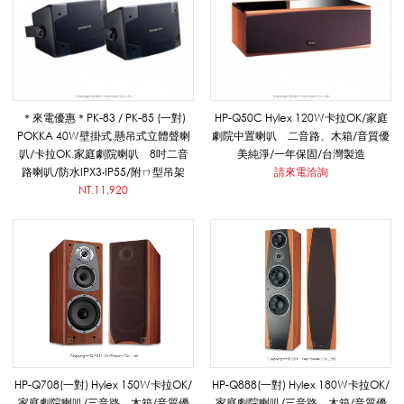
/
H
＊來電優惠＊PK-83 / PK-85 (一對)
HP-Q50C Hylex 120W卡拉OK/家庭
POKKA 40W壁掛式.懸吊式立體聲喇
劇院中置喇叭 二音路、木箱/音質優
叭/卡拉OK.家庭劇院喇叭 8吋二音
美純淨/一年保固/台灣製造
y
路喇叭/防水IPX3‧IP55/附ㄇ型吊架
請來電洽詢
NT.11,920
l
e
x
HP-Q708(一對) Hylex 150W卡拉OK/
HP-Q888(一對) Hylex 180W卡拉OK/
家庭劇院喇叭/三音路、木箱/音質優
家庭劇院喇叭/三音路、木箱/音質優