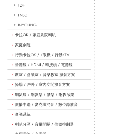
音
TDF
FNSD
INYOUNG
喇
卡拉OK / 家庭劇院喇叭
家庭劇院
叭
行動卡拉OK / K歌機 / 行動KTV
音源線 / HDMI / 轉接頭 / 電源線
_
教室 / 會議室 / 音樂教室 擴音方案
操場 / 戶外 / 室內空間擴音方案
喇叭線 / 喇叭架 / 譜架 / 喇叭吊架
擴
廣播中繼 / 麥克風混音 / 數位錄放音
會議系統
音
喇叭分區 / 音量開關 / 信號控制器