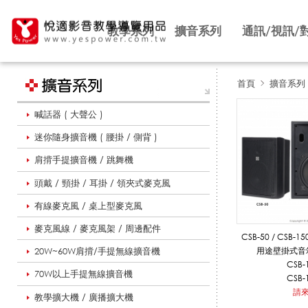
教學系列
擴音系列
通訊/視訊/
首頁
擴音系列
喊話器 ( 大聲公 )
S
迷你隨身擴音機 ( 腰掛 / 側背 )
肩揹手提擴音機 / 跳舞機
H
頭戴 / 頸掛 / 耳掛 / 領夾式麥克風
有線麥克風 / 桌上型麥克風
O
麥克風線 / 麥克風架 / 周邊配件
CSB-50 / CSB-1
20W~60W肩揹/手提無線擴音機
用途壁掛式音箱 
CSB-
70W以上手提無線擴音機
W
CSB-
適用多種吊掛方式
請
教學擴大機 / 廣播擴大機
音迴授