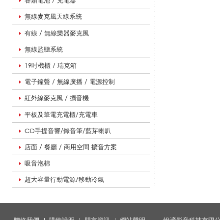
各類電池 / 充電器
無線麥克風天線系統
系
有線 / 無線樂器麥克風
無線監聽系統
列
19吋機櫃 / 瑞克箱
電子鐘聲 / 無線廣播 / 電源控制
|
紅外線麥克風 / 擴音機
平板及筆電充電櫃/充電車
CD手提音響/錄音筆/藍芽喇叭
悅
店面 / 餐廳 / 商用空間 擴音方案
吸音泡棉
適
超大容量行動電源/移動冷氣
影