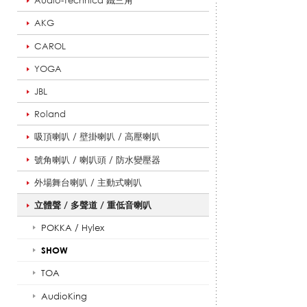
Audio-Technica 鐵三角
AKG
聲
CAROL
YOGA
JBL
道
Roland
吸頂喇叭 / 壁掛喇叭 / 高壓喇叭
/
號角喇叭 / 喇叭頭 / 防水變壓器
外場舞台喇叭 / 主動式喇叭
重
立體聲 / 多聲道 / 重低音喇叭
POKKA / Hylex
SHOW
低
TOA
AudioKing