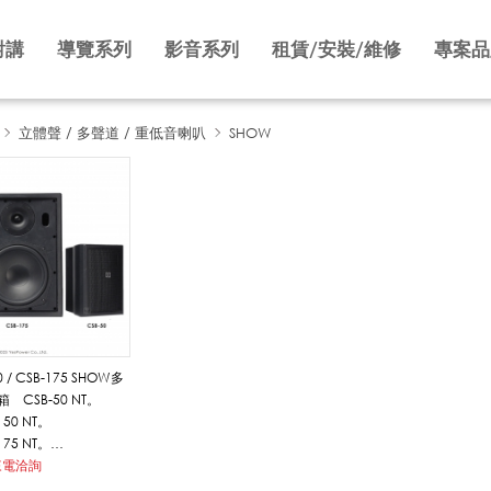
對講
導覽系列
影音系列
租賃/安裝/維修
專案品
立體聲 / 多聲道 / 重低音喇叭
SHOW
50 / CSB-175 SHOW多
CSB-50 NT。
150 NT。
175 NT。
‧二音路喇叭，內建防高
來電洽詢
保護線路。